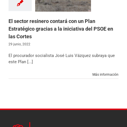
 en las Cortes
 Castilla y León
icias
Partido
El sector resinero contará con un Plan
Estratégico gracias a la iniciativa del PSOE en
las Cortes
29 junio, 2022
El procurador socialista José Luis Vázquez subraya que
este Plan [...]
Más información