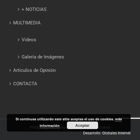
+ NOTICIAS
MULTIMEDIA
Videos
Galería de Imágenes
Artículos de Opinión
CONTACTA
Si continuas utilizando este sitio aceptas el uso de cookies.
más
Aceptar
información
PSOE Segovia |
Aviso Legal
|
Política de cookies
Desarrollo: Globales Internet