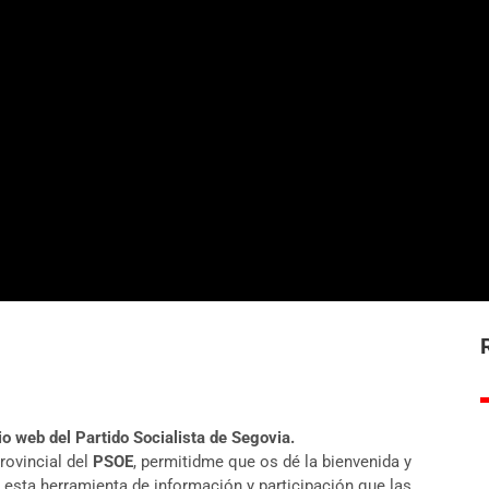
o web del Partido Socialista de Segovia.
rovincial del
PSOE
, permitidme que os dé la bienvenida y
de esta herramienta de información y participación que las