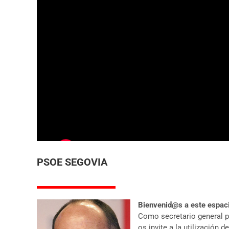
PSOE SEGOVIA
Bienvenid@s a este espaci
Como secretario general p
os invite a la utilización 