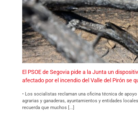
El PSOE de Segovia pide a la Junta un disposit
afectado por el incendio del Valle del Pirón se 
• Los socialistas reclaman una oficina técnica de apoy
agrarias y ganaderas, ayuntamientos y entidades locales
recuerda que muchos [...]