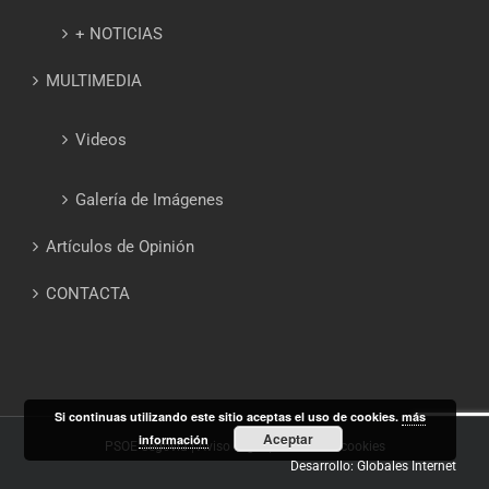
+ NOTICIAS
MULTIMEDIA
Videos
Galería de Imágenes
Artículos de Opinión
CONTACTA
Si continuas utilizando este sitio aceptas el uso de cookies.
más
Aceptar
información
PSOE Segovia |
Aviso Legal
|
Política de cookies
Desarrollo: Globales Internet