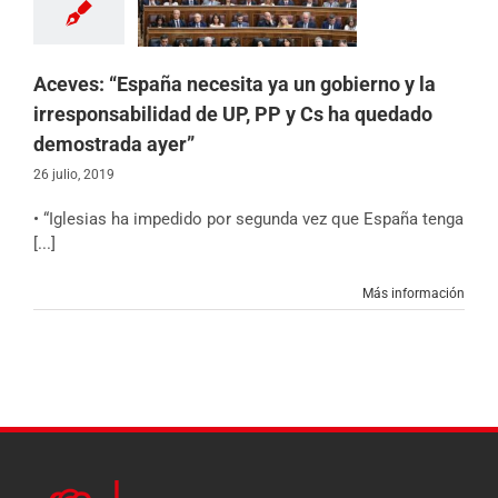
ostrada ayer”
 de los Diputados
 Castilla y León
ias
Partido
Sin
Aceves: “España necesita ya un gobierno y la
categoría
irresponsabilidad de UP, PP y Cs ha quedado
demostrada ayer”
26 julio, 2019
• “Iglesias ha impedido por segunda vez que España tenga
[...]
Más información