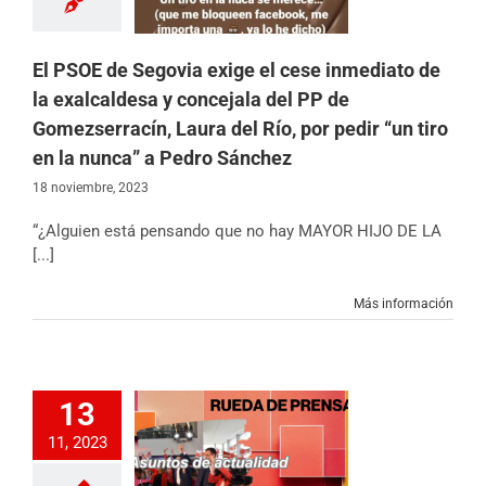
 la nunca” a Pedro
Sánchez
ias
Partido
Sin
El PSOE de Segovia exige el cese inmediato de
categoría
la exalcaldesa y concejala del PP de
Gomezserracín, Laura del Río, por pedir “un tiro
en la nunca” a Pedro Sánchez
18 noviembre, 2023
“¿Alguien está pensando que no hay MAYOR HIJO DE LA
[...]
Más información
13
 pide al PP que
l resultado de las
11, 2023
 responsabilidad
e a los ataques,