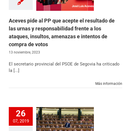
tos, amenazas e
os de compra de
votos
icias
Partido
Aceves pide al PP que acepte el resultado de
las urnas y responsabilidad frente a los
ataques, insultos, amenazas e intentos de
compra de votos
13 noviembre, 2023
El secretario provincial del PSOE de Segovia ha criticado
la [...]
Más información
 “España necesita
26
n gobierno y la
07, 2019
abilidad de UP, PP
s ha quedado