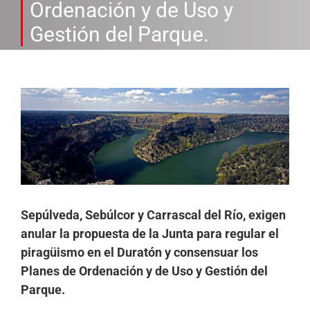
Ordenación y de Uso y
Gestión del Parque.
Ver
imagen
más
grande
Sepúlveda, Sebúlcor y Carrascal del Río, exigen
anular la propuesta de la Junta para regular el
piragüismo en el Duratón y consensuar los
Planes de Ordenación y de Uso y Gestión del
Parque.