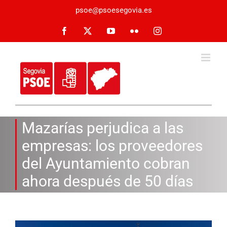
Saltar
psoe@psoesegovia.es
al
contenido
Facebook
X
YouTube
Flickr
Instagram
Mazarías perjudica a las
empresas: los proveedores
del Ayuntamiento cobran
ahora después de 50 días
Ver