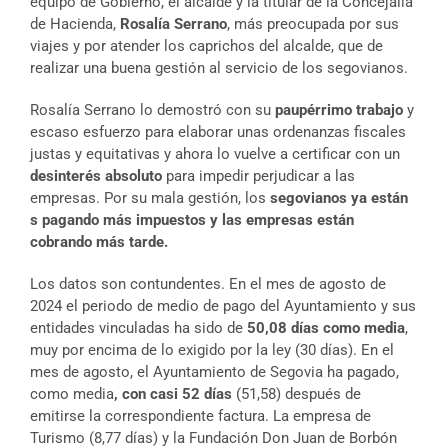
equipo de Gobierno, el alcalde y la titular de la Concejalía
de Hacienda,
Rosalía Serrano
, más preocupada por sus
viajes y por atender los caprichos del alcalde, que de
realizar una buena gestión al servicio de los segovianos.
Rosalía Serrano lo demostró con su
paupérrimo trabajo
y
escaso esfuerzo para elaborar unas ordenanzas fiscales
justas y equitativas y ahora lo vuelve a certificar con un
desinterés absoluto
para impedir perjudicar a las
empresas. Por su mala gestión, los
segovianos ya están
s pagando más impuestos y las empresas están
cobrando más tarde.
Los datos son contundentes. En el mes de agosto de
2024 el periodo de medio de pago del Ayuntamiento y sus
entidades vinculadas ha sido de
50,08 días como media
,
muy por encima de lo exigido por la ley (30 días). En el
mes de agosto, el Ayuntamiento de Segovia ha pagado,
como media
, con casi 52 días
(51,58) después de
emitirse la correspondiente factura. La empresa de
Turismo (8,77 días) y la Fundación Don Juan de Borbón