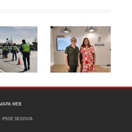
El PSOE de Segovia pide a la
l PSOE propone reducir un
Junta un dispositivo
 % la tasa de basuras para
específico de asesoramiento
las viviendas habituales y
para que ningún afectado
hacerla más justa para las
por el incendio del Valle del
familias segovianas
Pirón se quede sin acceder a
las ayudas
MAPA WEB
PSOE SEGOVIA