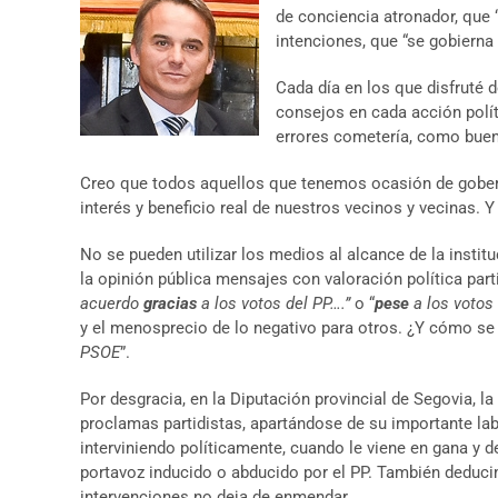
de conciencia atronador, que 
intenciones, que “se gobierna 
Cada día en los que disfruté 
consejos en cada acción polít
errores cometería, como buen
Creo que todos aquellos que tenemos ocasión de goberna
interés y beneficio real de nuestros vecinos y vecinas. Y
No se pueden utilizar los medios al alcance de la institu
la opinión pública mensajes con valoración política par
acuerdo
gracias
a los votos del PP….”
o “
pese
a los votos
y el menosprecio de lo negativo para otros. ¿Y cómo se 
PSOE
”.
Por desgracia, en la Diputación provincial de Segovia,
proclamas partidistas, apartándose de su importante lab
interviniendo políticamente, cuando le viene en gana y
portavoz inducido o abducido por el PP. También deducim
intervenciones no deja de enmendar.