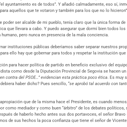
“el ayuntamiento es de todos”. Y añadió calmadamente, eso sí, inm
para aquellos que te votaron y también para los que no lo hicieron”
de poder ser alcalde de mi pueblo, tenía claro que la única forma d
ica que llevara a cabo. Y puedo asegurar que dormí bien todos los 
 humano, pero nunca en presencia de la mala conciencia.
r instituciones públicas deberíamos saber separar nuestros propós
 para ello hay que gobernar para todos y respetar la institución que
ción para hacer política de partido en beneficio exclusivo del equi
tidista como desde la Diputación Provincial de Segovia se hacen un
 en contra del PSOE…” evidencian esta práctica poco ética
. Es muy s
debiera haber dicho? Pues sencillo, “
se aprobó tal acuerdo con tant
 la apropiación que de la misma hace el Presidente, es cuando meno
or como mediador y como buen “árbitro” de los debates políticos, s
 después de haberlo hecho antes sus dos portavoces, el señor Bra
os de sus hechos la poca confianza que tiene el señor de Vicente e