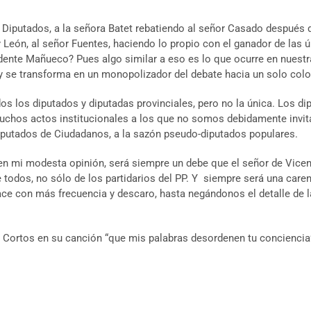
s Diputados, a la señora Batet rebatiendo al señor Casado después 
 y León, al señor Fuentes, haciendo lo propio con el ganador de las 
dente Mañueco? Pues algo similar a eso es lo que ocurre en nuestra
se transforma en un monopolizador del debate hacia un solo color 
dos los diputados y diputadas provinciales, pero no la única. Los d
muchos actos institucionales a los que no somos debidamente invit
iputados de Ciudadanos, a la sazón pseudo-diputados populares.
, en mi modesta opinión, será siempre un debe que el señor de Vice
e todos, no sólo de los partidarios del PP. Y siempre será una care
ce con más frecuencia y descaro, hasta negándonos el detalle de l
s Cortos en su canción “que mis palabras desordenen tu conciencia