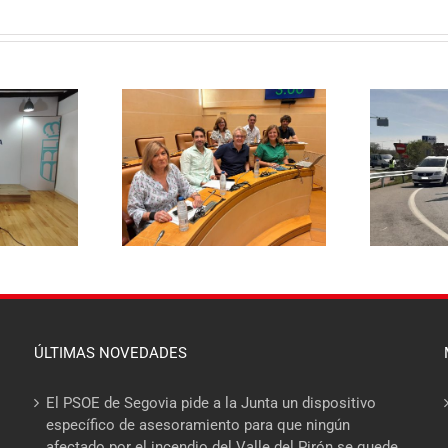
El PSOE pide
aza rebajar un 20%
E
responsabilidades políticas
a de basuras y
20
al PP tras las diligencias
ene el mayor
abiertas a la alcaldesa de La
 fiscal soportado
Lastrilla por un presunto
milias segovianas
incidente con la Guardia Civil
ÚLTIMAS NOVEDADES
El PSOE de Segovia pide a la Junta un dispositivo
específico de asesoramiento para que ningún
afectado por el incendio del Valle del Pirón se quede