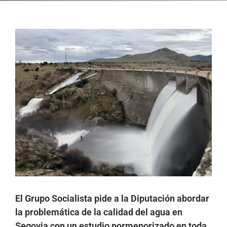
Ver
imagen
más
grande
El Grupo Socialista pide a la Diputación abordar
la problemática de la calidad del agua en
Segovia con un estudio pormenorizado en toda