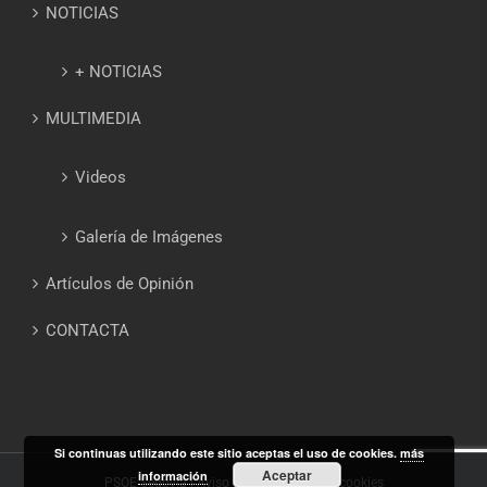
NOTICIAS
+ NOTICIAS
MULTIMEDIA
Videos
Galería de Imágenes
Artículos de Opinión
CONTACTA
Si continuas utilizando este sitio aceptas el uso de cookies.
más
Aceptar
información
PSOE Segovia |
Aviso Legal
|
Política de cookies