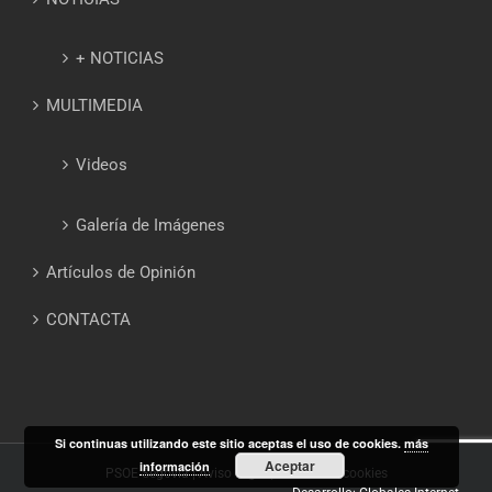
+ NOTICIAS
MULTIMEDIA
Videos
Galería de Imágenes
Artículos de Opinión
CONTACTA
Si continuas utilizando este sitio aceptas el uso de cookies.
más
Aceptar
información
PSOE Segovia |
Aviso Legal
|
Política de cookies