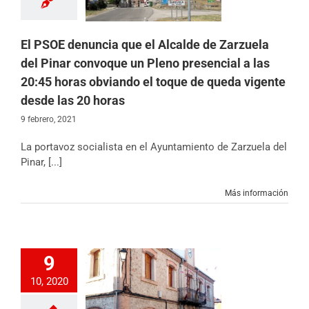
gente desde las 20
horas
cias
Diputación
El PSOE denuncia que el Alcalde de Zarzuela
l
Noticias
Partido
del Pinar convoque un Pleno presencial a las
20:45 horas obviando el toque de queda vigente
desde las 20 horas
9 febrero, 2021
La portavoz socialista en el Ayuntamiento de Zarzuela del
Pinar, [...]
Más información
9
 de Zarzuela del
exige ampliar el
10, 2020
o del personal de
 para incrementar