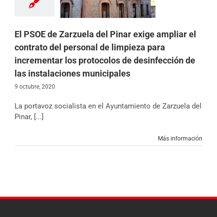
protocolos de
fección de las
iones municipales
s
Noticias
Partido
El PSOE de Zarzuela del Pinar exige ampliar el
contrato del personal de limpieza para
incrementar los protocolos de desinfección de
las instalaciones municipales
9 octubre, 2020
La portavoz socialista en el Ayuntamiento de Zarzuela del
Pinar, [...]
Más información