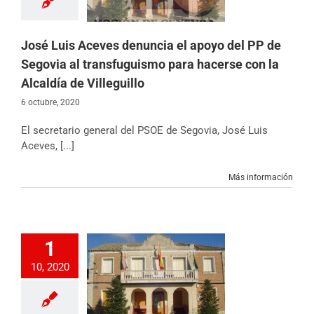
con la Alcaldía de
Villeguillo
icias
Partido
José Luis Aceves denuncia el apoyo del PP de
Segovia al transfuguismo para hacerse con la
Alcaldía de Villeguillo
6 octubre, 2020
El secretario general del PSOE de Segovia, José Luis
Aceves, [...]
Más información
1
e Segovia exige al
10, 2020
aralice la moción
sura presentada
a el Alcalde de
Villeguillo