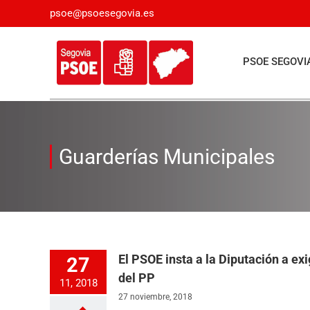
Saltar
psoe@psoesegovia.es
al
contenido
PSOE SEGOVI
Guarderías Municipales
El PSOE insta a la Diputación a exi
27
del PP
11, 2018
27 noviembre, 2018