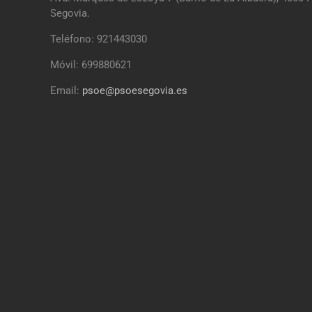
Segovia.
Teléfono: 921443030
Móvil: 699880621
Email:
psoe@psoesegovia.es