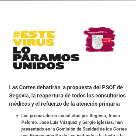
Ver
imagen
más
grande
Las Cortes debatirán, a propuesta del PSOE de
Segovia, la reapertura de todos los consultorios
médicos y el refuerzo de la atención primaria
Los procuradores socialistas por Segovia, Alicia
Palomo, José Luis Vázquez y Sergio Iglesias, han
presentado en la Comisión de Sanidad de las Cortes
una Proposición No de Ley instando a la Junta a la