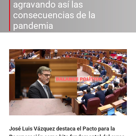
agravando así las
consecuencias de la
pandemia
Ver
imagen
más
grande
José Luis Vázquez destaca el Pacto para la