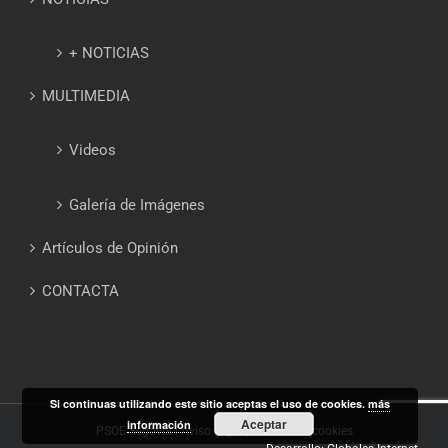
+ NOTICIAS
MULTIMEDIA
Videos
Galería de Imágenes
Artículos de Opinión
CONTACTA
Si continuas utilizando este sitio aceptas el uso de cookies.
más
Aceptar
información
PSOE Segovia |
Aviso Legal
|
Política de cookies