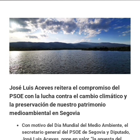
Ver
imagen
más
grande
José Luis Aceves reitera el compromiso del
PSOE con la lucha contra el cambio climático y
la preservación de nuestro patrimonio
medioambiental en Segovia
Con motivo del Día Mundial del Medio Ambiente, el
secretario general del PSOE de Segovia y Diputado,
José Luis Aceves, pone en valor “la apuesta del