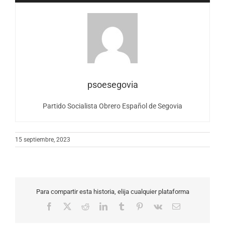
audio
psoesegovia
Partido Socialista Obrero Español de Segovia
15 septiembre, 2023
Para compartir esta historia, elija cualquier plataforma
Facebook
X
Reddit
LinkedIn
Tumblr
Pinterest
Vk
Correo
electrónico