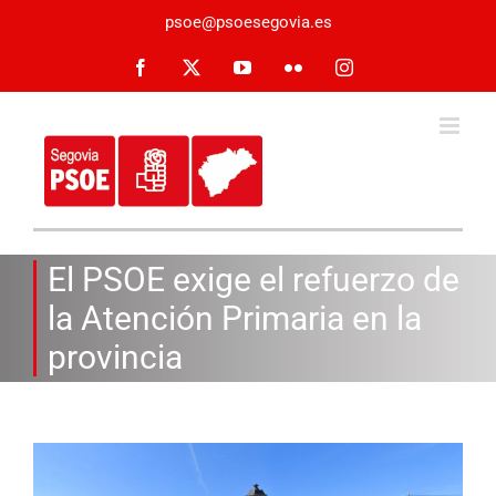
Saltar
psoe@psoesegovia.es
al
contenido
Facebook
X
YouTube
Flickr
Instagram
El PSOE exige el refuerzo de
la Atención Primaria en la
provincia
Ver
imagen