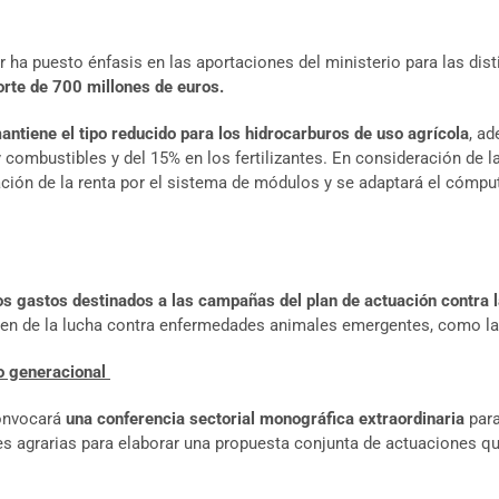
 ha puesto énfasis en las aportaciones del ministerio para las disti
orte de 700 millones de euros.
antiene el tipo reducido para los hidrocarburos de uso agrícola
, a
 combustibles y del 15% en los fertilizantes. En consideración de la
ación de la renta por el sistema de módulos y se adaptará el cómpu
los gastos destinados a las campañas del plan de actuación contra 
iven de la lucha contra enfermedades animales emergentes, como la
o generacional
convocará
una conferencia sectorial monográfica extraordinaria
par
des agrarias para elaborar una propuesta conjunta de actuaciones q