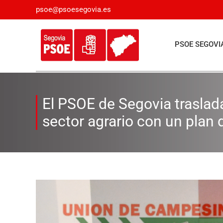
Saltar
psoe@psoesegovia.es
al
contenido
PSOE SEGOVI
El PSOE de Segovia traslad
sector agrario con un plan
Ver
imagen
más
grande