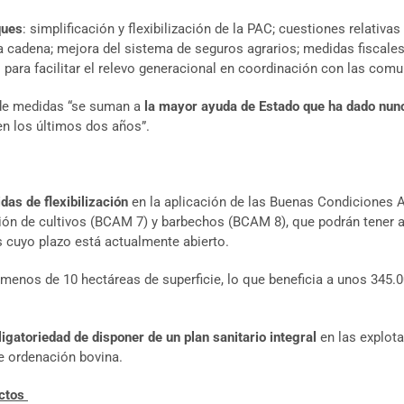
ques
: simplificación y flexibilización de la PAC; cuestiones relativ
 la cadena; mejora del sistema de seguros agrarios; medidas fiscales
as para facilitar el relevo generacional en coordinación con las c
de medidas “se suman a
la mayor ayuda de Estado que ha dado nun
en los últimos dos años”.
das de flexibilización
en la aplicación de las Buenas Condiciones 
ón de cultivos (BCAM 7) y barbechos (BCAM 8), que podrán tener ap
s cuyo plazo está actualmente abierto.
enos de 10 hectáreas de superficie, lo que beneficia a unos 345.0
ligatoriedad de disponer de un plan sanitario integral
en las explota
de ordenación bovina.
ctos