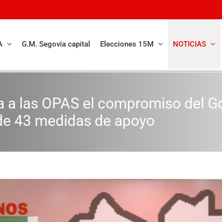
A
G.M. Segovia capital
Elecciones 15M
NOTICIAS
a a las OPAS el compromiso del G
 de 43 medidas de apoyo