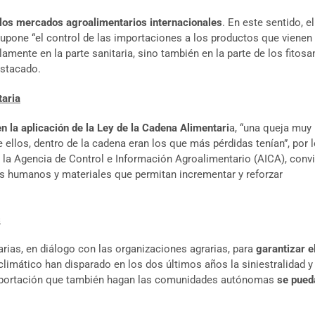
 los mercados agroalimentarios internacionales
. En este sentido, 
supone “el control de las importaciones a los productos que vienen
olamente en la parte sanitaria, sino también en la parte de los fitos
estacado.
taria
en la aplicación de la Ley de la Cadena Alimentari
a, “una queja muy
 ellos, dentro de la cadena eran los que más pérdidas tenían”, por 
e la Agencia de Control e Información Agroalimentario (AICA), convi
os humanos y materiales que permitan incrementar y reforzar
s
ias, en diálogo con las organizaciones agrarias, para
garantizar e
limático han disparado en los dos últimos años la siniestralidad y
a aportación que también hagan las comunidades autónomas
se pued