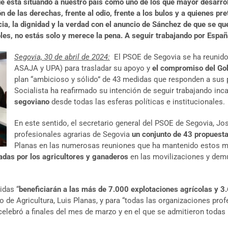
e está situando a nuestro país como uno de los que mayor desarrol
de las derechas, frente al odio, frente a los bulos y a quienes pr
ia, la dignidad y la verdad con el anuncio de Sánchez de que se que
es, no estás solo y merece la pena. A seguir trabajando por Españ
Segovia, 30 de abril de 2024:
El PSOE de Segovia se ha reunido 
ASAJA y UPA) para trasladar su apoyo y
el compromiso del Gob
plan “ambicioso y sólido” de 43 medidas que responden a sus 
Socialista ha reafirmado su intención de seguir trabajando i
segoviano
desde todas las esferas políticas e institucionales.
En este sentido, el secretario general del PSOE de Segovia, J
profesionales agrarias de Segovia
un conjunto de 43 propuest
Planas en las numerosas reuniones que ha mantenido estos m
adas por los agricultores y ganaderos
en las movilizaciones y dem
idas “
beneficiarán a las más de 7.000 explotaciones agrícolas y 3
o de Agricultura, Luis Planas, y para “todas las organizaciones prof
elebró a finales del mes de marzo y en el que se admitieron todas 