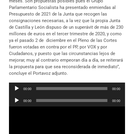
meses. Son propuestas posibles pues el Grupo
Parlamentario Socialista ha presentado enmiendas al
Presupuesto de 2021 de la Junta que recogen las
consignaciones necesarias, a la vez que la propia Junta
de Castilla y León dispuso de un superávit de más de 230
millones de euros en el tercer trimestre de 2020, y como
ya el pasado 2 de diciembre en el Pleno de las Cortes
fueron votadas en contra por el PP, por VOX y por
Ciudadanos, y puesto que las circunstancias lejos de
mejorar, muy al contrario empeoran día a día, se reiterará
la propuesta para que sea reconsiderada de inmediato”,
concluye el Portavoz adjunto.
Reproductor
00:00
00:00
de
Reproductor
audio
00:00
00:00
de
audio