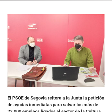
Ver
imagen
más
grande
El PSOE de Segovia reitera a la Junta la petición
de ayudas inmediatas para salvar los más de
23.000 empleos ligados al sector de la Cultura