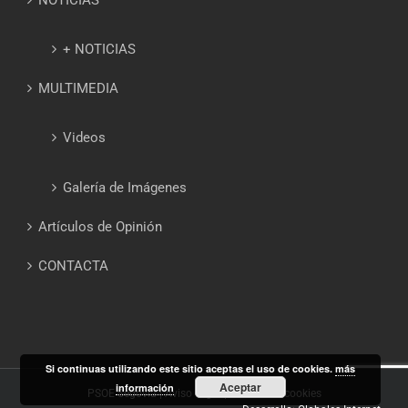
NOTICIAS
+ NOTICIAS
MULTIMEDIA
Videos
Galería de Imágenes
Artículos de Opinión
CONTACTA
Si continuas utilizando este sitio aceptas el uso de cookies.
más
Aceptar
información
PSOE Segovia |
Aviso Legal
|
Política de cookies