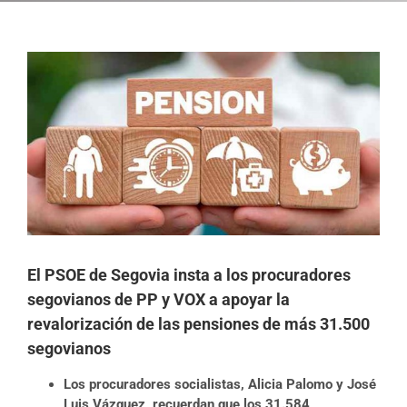
Ver
imagen
más
grande
El PSOE de Segovia insta a los procuradores
segovianos de PP y VOX a apoyar la
revalorización de las pensiones de más 31.500
segovianos
Los procuradores socialistas, Alicia Palomo y José
Luis Vázquez, recuerdan que los 31.584