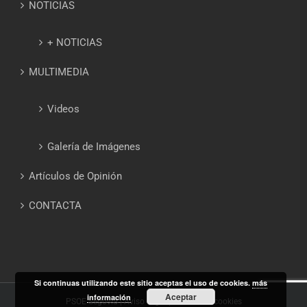
NOTICIAS
+ NOTICIAS
MULTIMEDIA
Videos
Galería de Imágenes
Artículos de Opinión
CONTACTA
Si continuas utilizando este sitio aceptas el uso de cookies.
más
Aceptar
información
PSOE Segovia |
Aviso Legal
|
Política de cookies