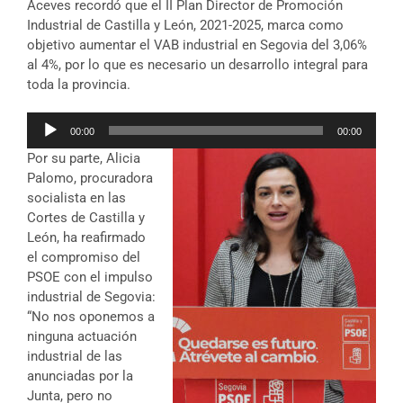
Aceves recordó que el II Plan Director de Promoción
Industrial de Castilla y León, 2021-2025, marca como
objetivo aumentar el VAB industrial en Segovia del 3,06%
al 4%, por lo que es necesario un desarrollo integral para
toda la provincia.
Reproductor
00:00
00:00
de
Por su parte, Alicia
audio
Palomo, procuradora
socialista en las
Cortes de Castilla y
León, ha reafirmado
el compromiso del
PSOE con el impulso
industrial de Segovia:
“No nos oponemos a
ninguna actuación
industrial de las
anunciadas por la
Junta, pero no