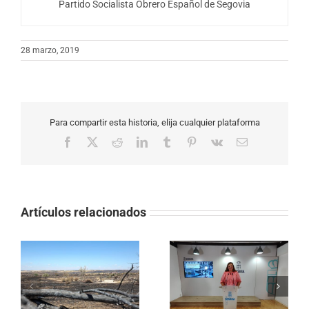
Partido Socialista Obrero Español de Segovia
28 marzo, 2019
Para compartir esta historia, elija cualquier plataforma
Facebook
X
Reddit
LinkedIn
Tumblr
Pinterest
Vk
Correo
electrónico
Artículos relacionados
EL PSOE EXIGE
El PP rechaza rebajar
MEJORAR EL SERVICIO
o
un 20% la tasa de
DE AUTOBUSES Y
ra
basuras y mantiene el
RECHAZA CUALQUIER
o
mayor incremento