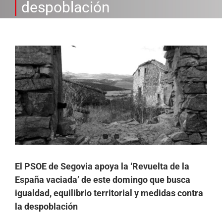
despoblación
Ver
imagen
más
grande
El PSOE de Segovia apoya la ‘Revuelta de la
España vaciada’ de este domingo que busca
igualdad, equilibrio territorial y medidas contra
la despoblación