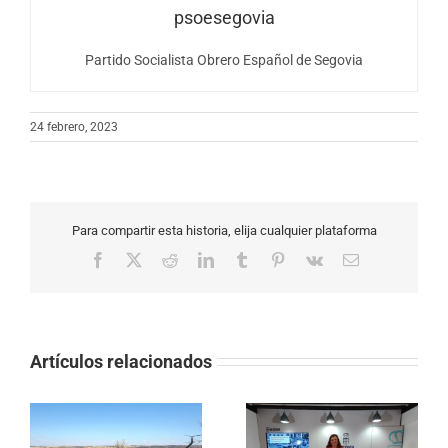
psoesegovia
Partido Socialista Obrero Español de Segovia
24 febrero, 2023
Para compartir esta historia, elija cualquier plataforma
Facebook
X
Reddit
LinkedIn
Tumblr
Pinterest
Vk
Correo
electrónico
Artículos relacionados
EL PSOE EXIGE
El PP rechaza rebajar