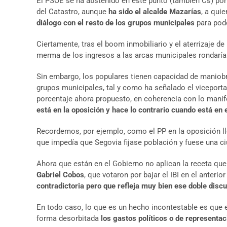
El PSOE se ha abstenido en este punto (también Cs) por p
del Catastro, aunque
ha sido el alcalde Mazarías
, a qui
diálogo con el resto de los grupos municipales
para pode
Ciertamente, tras el boom inmobiliario y el aterrizaje de
merma de los ingresos a las arcas municipales rondaría 
Sin embargo, los populares tienen capacidad de maniob
grupos municipales, tal y como ha señalado el viceportav
porcentaje ahora propuesto, en coherencia con lo mani
está en la oposición y hace lo contrario cuando está en 
Recordemos, por ejemplo, como el PP en la oposición ll
que impedía que Segovia fijase población y fuese una c
Ahora que están en el Gobierno no aplican la receta que
Gabriel Cobos
, que votaron por bajar el IBI en el anter
contradictoria pero que refleja muy bien ese doble discu
En todo caso, lo que es un hecho incontestable es que e
forma desorbitada
los gastos políticos o de representac