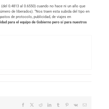
 (del 0.4813 al 0.6550) cuando no hace ni un año que
úmero de liberados). “Nos traen esta subida del tipo en
astos de protocolo, publicidad, de viajes en
idad para el equipo de Gobierno pero sí para nuestros
Facebook
X
Reddit
LinkedIn
Tumblr
Pinterest
Vk
Correo
electrónico