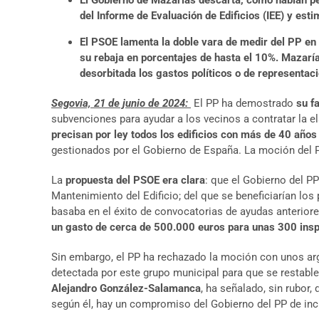
El Gobierno de Mazarías descarta, como habían pe
del Informe de Evaluación de Edificios (IEE) y esti
El PSOE lamenta la doble vara de medir del PP en r
su rebaja en porcentajes de hasta el 10%.
Mazaría
desorbitada los gastos políticos o de representac
Segovia, 21 de junio de 2024:
El PP ha demostrado
su f
subvenciones para ayudar a los vecinos a contratar la e
precisan por ley todos los edificios con más de 40 años
gestionados por el Gobierno de España. La moción del 
La
propuesta del PSOE era clara
: que el Gobierno del P
Mantenimiento del Edificio; del que se beneficiarían lo
basaba en el éxito de convocatorias de ayudas anterior
un gasto de cerca de 500.000 euros para unas 300 ins
Sin embargo, el PP ha rechazado la moción con unos 
detectada por este grupo municipal para que se restable
Alejandro González-Salamanca
, ha señalado, sin rubor
según él, hay un compromiso del Gobierno del PP de incl