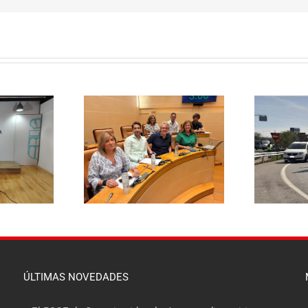
El PSOE pide
aza rebajar un 20%
E
responsabilidades políticas
a de basuras y
20
al PP tras las diligencias
ene el mayor
abiertas a la alcaldesa de La
 fiscal soportado
Lastrilla por un presunto
milias segovianas
incidente con la Guardia Civil
ÚLTIMAS NOVEDADES