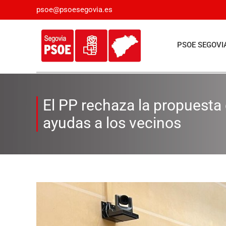
Saltar
psoe@psoesegovia.es
al
contenido
PSOE SEGOVI
El PP rechaza la propuesta 
ayudas a los vecinos
Ver
imagen
más
grande