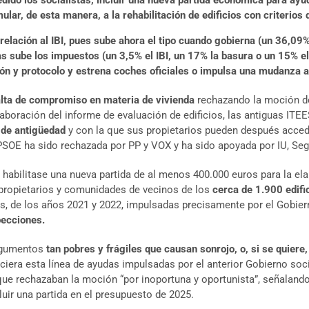
dido los socialistas, incluir una nueva partida económica para ayu
mular, de esta manera, a la rehabilitación de edificios con criterio
elación al IBI, pues sube ahora el tipo cuando gobierna (un 36,09%)
s sube los impuestos (un 3,5% el IBI, un 17% la basura o un 15% el
ión y protocolo y estrena coches oficiales o impulsa una mudanza a
alta de compromiso en materia de vivienda
rechazando la moción de
laboración del informe de evaluación de edificios, las antiguas IT
 de antigüedad
y con la que sus propietarios pueden después acced
PSOE ha sido rechazada por PP y VOX y ha sido apoyada por IU, Se
P habilitase una nueva partida de al menos 400.000 euros para la el
s propietarios y comunidades de vecinos de los
cerca de 1.900 edifi
es, de los años 2021 y 2022, impulsadas precisamente por el Gobie
pecciones.
argumentos
tan pobres y frágiles que causan sonrojo, o, si se quiere
ciera esta línea de ayudas impulsadas por el anterior Gobierno soci
, que rechazaban la moción “por inoportuna y oportunista”, señalan
uir una partida en el presupuesto de 2025.