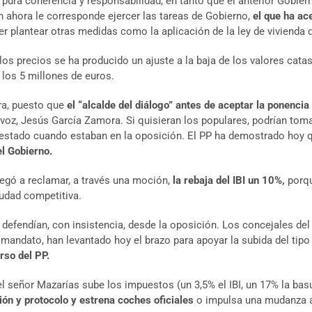
ura coherencia y responsabilidad, en tanto que el anterior Gobierno
en ahora le corresponde ejercer las tareas de Gobierno,
el que ha ac
r plantear otras medidas como la aplicación de la ley de vivienda q
 los precios se ha producido un ajuste a la baja de los valores catas
los 5 millones de euros.
ra, puesto que
el “alcalde del diálogo” antes de aceptar la ponenci
oz, Jesús García Zamora. Si quisieran los populares, podrían tomar 
festado cuando estaban en la oposición. El PP ha demostrado hoy
el Gobierno.
egó a reclamar, a través una moción,
la rebaja del IBI un 10%,
porque
iudad competitiva.
 defendían, con insistencia, desde la oposición. Los concejales de
ior mandato, han levantado hoy el brazo para apoyar la subida del ti
rso del PP.
l señor Mazarías sube los impuestos (un 3,5% el IBI, un 17% la bas
ión y protocolo y estrena coches oficiales
o impulsa una mudanza a