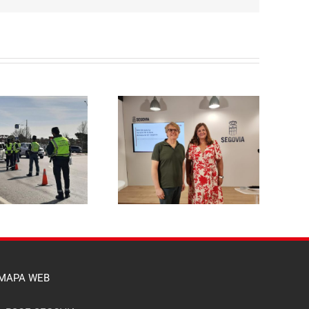
El PSOE de Segovia pide a la
l PSOE propone reducir un
Junta un dispositivo
 % la tasa de basuras para
específico de asesoramiento
las viviendas habituales y
para que ningún afectado
hacerla más justa para las
por el incendio del Valle del
familias segovianas
Pirón se quede sin acceder a
las ayudas
MAPA WEB