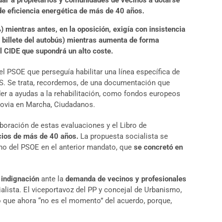
dar a propietarios y comunidades de vecinos a dotarse
s de eficiencia energética de más de 40 años.
 mientras antes, en la oposición, exigía con insistencia
 billete del autobús) mientras aumenta de forma
l CIDE que supondrá un alto coste.
l PSOE que perseguía habilitar una línea específica de
EES. Se trata, recordemos, de una documentación que
er a ayudas a la rehabilitación, como fondos europeos
govia en Marcha, Ciudadanos.
aboración de estas evaluaciones y el Libro de
cios de más de 40 años.
La propuesta socialista se
rno del PSOE en el anterior mandato, que
se concretó en
, indignación
ante la
demanda de vecinos y profesionales
alista. El viceportavoz del PP y concejal de Urbanismo,
do que ahora “no es el momento” del acuerdo, porque,