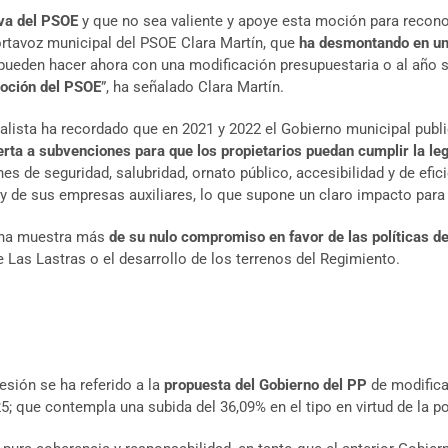
va del PSOE
y que no sea valiente y apoye esta moción para reconoc
ortavoz municipal del PSOE Clara Martín, que
ha desmontando en una
pueden hacer ahora con una modificación presupuestaria o al año si
moción del PSOE
”, ha señalado Clara Martín.
ialista ha recordado que en 2021 y 2022 el Gobierno municipal pub
erta a subvenciones para que los propietarios puedan cumplir la le
es de seguridad, salubridad, ornato público, accesibilidad y de efi
 y de sus empresas auxiliares, lo que supone un claro impacto para
 una muestra más
de su nulo compromiso en favor de las políticas de
Las Lastras o el desarrollo de los terrenos del Regimiento.
sión se ha referido a la
propuesta del Gobierno del PP
de modificac
; que contempla una subida del 36,09% en el tipo en virtud de la p