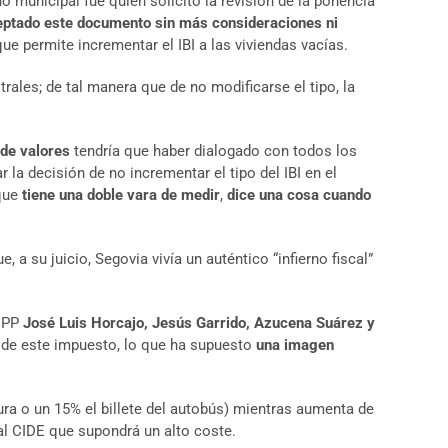
 municipal fue quien solicitó la revisión de la ponencia
eptado este documento sin más consideraciones ni
ue permite incrementar el IBI a las viviendas vacías.
trales; de tal manera que de no modificarse el tipo, la
a de valores
tendría que haber dialogado con todos los
la decisión de no incrementar el tipo del IBI en el
 que
tiene una doble vara de medir
,
dice una cosa cuando
, a su juicio, Segovia vivía un auténtico “infierno fiscal”
l PP
José Luis Horcajo, Jesús Garrido, Azucena Suárez y
po de este impuesto, lo que ha supuesto
una imagen
ura o un 15% el billete del autobús) mientras aumenta de
l CIDE que supondrá un alto coste.