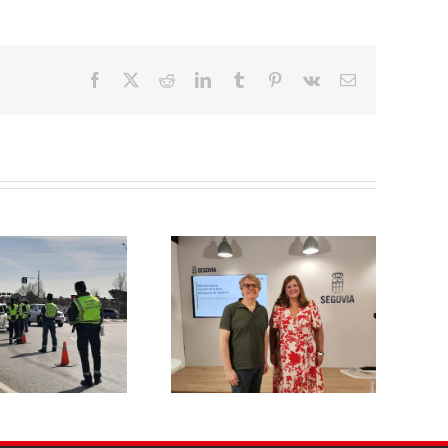
Facebook
X
Reddit
LinkedIn
Tumblr
Pinterest
Vk
Correo
electrónico
El PSOE de Segovia pide a la
l PSOE propone reducir un
Junta un dispositivo
 % la tasa de basuras para
específico de asesoramiento
las viviendas habituales y
para que ningún afectado
hacerla más justa para las
por el incendio del Valle del
familias segovianas
Pirón se quede sin acceder a
las ayudas