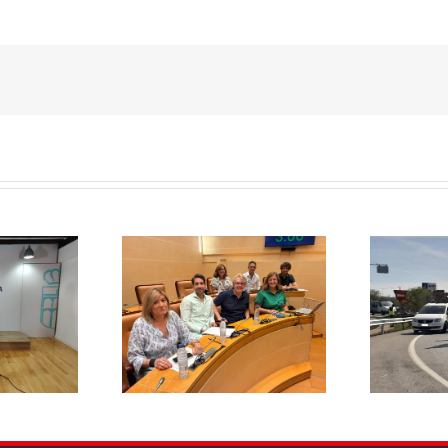
El PSOE pide
aza rebajar un 20%
E
responsabilidades políticas
a de basuras y
20
al PP tras las diligencias
ene el mayor
abiertas a la alcaldesa de La
 fiscal soportado
Lastrilla por un presunto
milias segovianas
incidente con la Guardia Civil