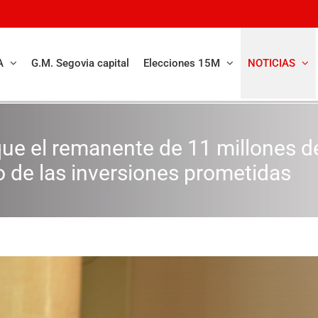
A
G.M. Segovia capital
Elecciones 15M
NOTICIAS
que el remanente de 11 millones d
o de las inversiones prometidas