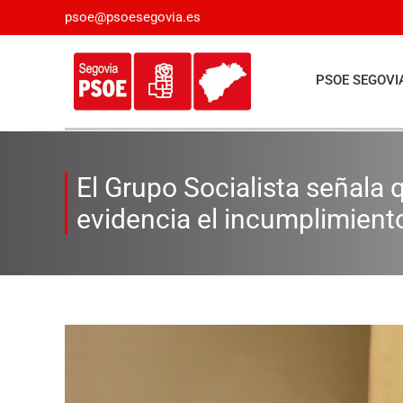
Saltar
psoe@psoesegovia.es
al
contenido
PSOE SEGOVI
El Grupo Socialista señala 
evidencia el incumplimient
Ver
imagen
más
grande