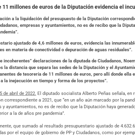
e 11 millones de euros de la Diputación evidencia el in
lación a la liquidación del presupuesto de la Diputación correspon
dadanos, empresas y ayuntamientos, no es de recibo que la Diput
pandemia”.
tario ajustado de 4,6 millones de euros, evidencia las innumerab
s en materia de conectividad o depuración de aguas residuales”.
 incoherentes” declaraciones de la diputada de Ciudadanos, Noemí 
es la distancia que separa las sedes de la Diputación y el Ayuntam
entes de tesorería de 11 millones de euros, pero allí donde ella e
 a la inejecución en tiempo y forma de los proyectos”.
5 de abril de 2022.
El diputado socialista Alberto Peñas señala, en r
ón correspondiente a 2021, que “en un año aún marcado por la pan
 y ayuntamientos, no es de recibo que la Diputación haya generado
erior a la de años pre pandemia”.
nente, que sumado al resultado presupuestario ajustado de 4.632.
das por el equipo de gobierno de PP y Ciudadanos, como por ejempl