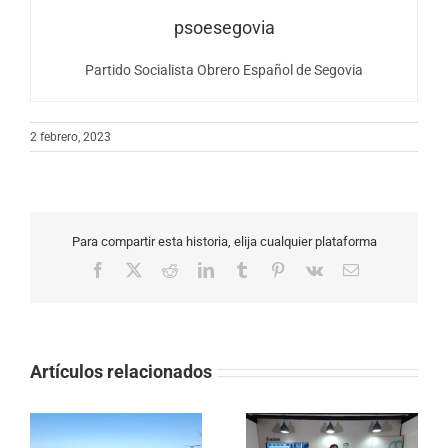
psoesegovia
Partido Socialista Obrero Español de Segovia
2 febrero, 2023
Para compartir esta historia, elija cualquier plataforma
Facebook
X
Reddit
LinkedIn
Tumblr
Pinterest
Vk
Correo
electrónico
Artículos relacionados
EL PSOE EXIGE