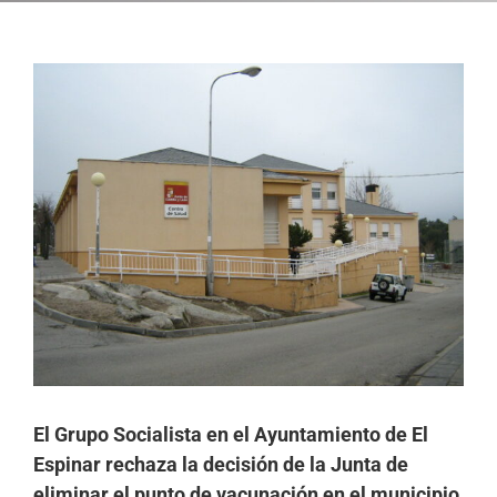
Ver
imagen
más
grande
El Grupo Socialista en el Ayuntamiento de El
Espinar rechaza la decisión de la Junta de
eliminar el punto de vacunación en el municipio