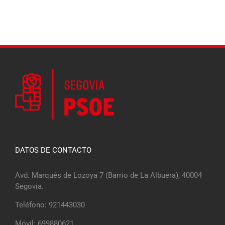
la Guardia Civil
DATOS DE CONTACTO
Avd. Marqués de Lozoya 7 (Barrio de La Albuera), 40004
Segovia.
Teléfono: 921443030
Móvil: 699880621