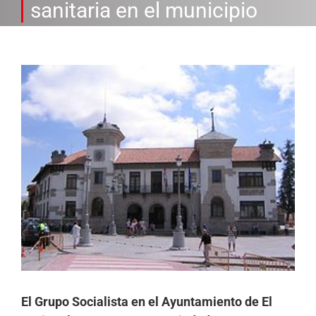
sanitaria en el municipio
Ver
imagen
más
grande
El Grupo Socialista en el Ayuntamiento de El