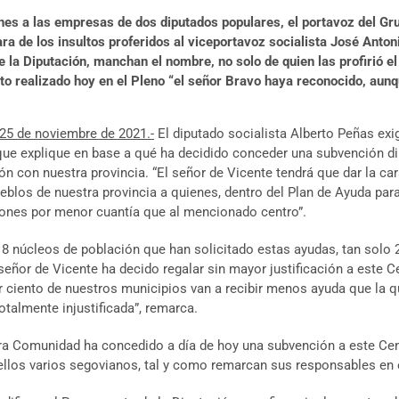
ones a las empresas de dos diputados populares, el portavoz del Gr
ara de los insultos proferidos al viceportavoz socialista José An
 la Diputación, manchan el nombre, no solo de quien las profirió el 
nto realizado hoy en el Pleno “el señor Bravo haya reconocido, aunq
 25 de noviembre de 2021.-
El diputado socialista Alberto Peñas exig
que explique en base a qué ha decidido conceder una subvención di
ón con nuestra provincia. “El señor de Vicente tendrá que dar la ca
ueblos de nuestra provincia a quienes, dentro del Plan de Ayuda pa
ones por menor cuantía que al mencionado centro”.
18 núcleos de población que han solicitado estas ayudas, tan solo 
señor de Vicente ha decido regalar sin mayor justificación a este 
r ciento de nuestros municipios van a recibir menos ayuda que la q
talmente injustificada”, remarca.
tra Comunidad ha concedido a día de hoy una subvención a este Cen
ellos varios segovianos, tal y como remarcan sus responsables en el