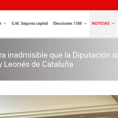
A
G.M. Segovia capital
Elecciones 15M
NOTICIAS
era inadmisible que la Diputación
 y Leonés de Cataluña