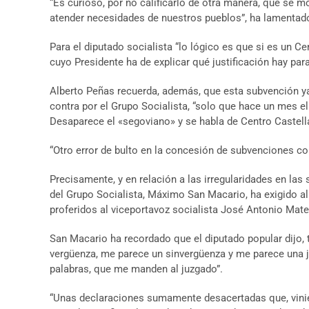
“Es curioso, por no calificarlo de otra manera, que se m
atender necesidades de nuestros pueblos”, ha lamentado
Para el diputado socialista “lo lógico es que si es un Ce
cuyo Presidente ha de explicar qué justificación hay par
Alberto Peñas recuerda, además, que esta subvención ya
contra por el Grupo Socialista, “solo que hace un mes el
Desaparece el «segoviano» y se habla de Centro Castell
“Otro error de bulto en la concesión de subvenciones c
Precisamente, y en relación a las irregularidades en la
del Grupo Socialista, Máximo San Macario, ha exigido al 
proferidos al viceportavoz socialista José Antonio Mate
San Macario ha recordado que el diputado popular dijo, 
vergüenza, me parece un sinvergüenza y me parece una je
palabras, que me manden al juzgado”.
“Unas declaraciones sumamente desacertadas que, vinie