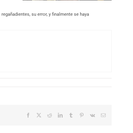
 regañadientes, su error, y finalmente se haya
Facebook
X
Reddit
LinkedIn
Tumblr
Pinterest
Vk
Correo
electrónico