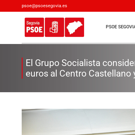
Saltar
psoe@psoesegovia.es
al
contenido
PSOE SEGOVI
El Grupo Socialista consid
euros al Centro Castellano
Ver
imagen
más
grande