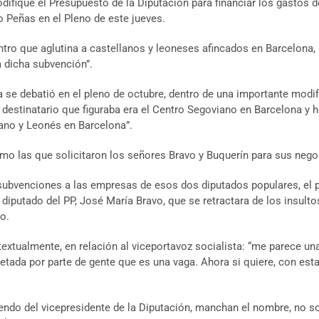
odifique el Presupuesto de la Diputación para financiar los gastos
 Peñas en el Pleno de este jueves.
ntro que aglutina a castellanos y leoneses afincados en Barcelona, s
a dicha subvención”.
 se debatió en el pleno de octubre, dentro de una importante modi
 destinatario que figuraba era el Centro Segoviano en Barcelona y ho
ano y Leonés en Barcelona”.
omo las que solicitaron los señores Bravo y Buquerín para sus nego
s subvenciones a las empresas de esos dos diputados populares, el 
diputado del PP, José María Bravo, que se retractara de los insulto
o.
textualmente, en relación al viceportavoz socialista: “me parece un
tada por parte de gente que es una vaga. Ahora si quiere, con est
ndo del vicepresidente de la Diputación, manchan el nombre, no s