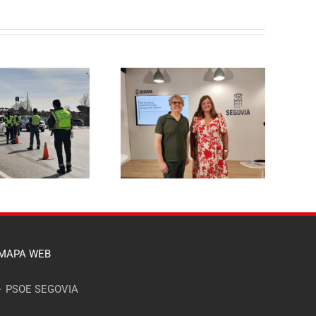
El PSOE de Segovia pide a la
l PSOE propone reducir un
Junta un dispositivo
 % la tasa de basuras para
específico de asesoramiento
las viviendas habituales y
para que ningún afectado
hacerla más justa para las
por el incendio del Valle del
familias segovianas
Pirón se quede sin acceder a
las ayudas
MAPA WEB
PSOE SEGOVIA