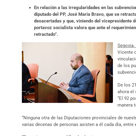
En relación a las irregularidades en las subvenci
diputado del PP, José María Bravo, que se retract
desacertadas y que, viniendo del vicepresidente de
portavoz socialista valora que ante el requerimie
retractado”.
Segovia,
Vicente 
vinculaci
de los p
subvenci
De los 2
ahora el 
“El 92 po
manera to
“Ninguna otra de las Diputaciones provinciales de nues
varias decenas de personas asisten a él cada día, entre 