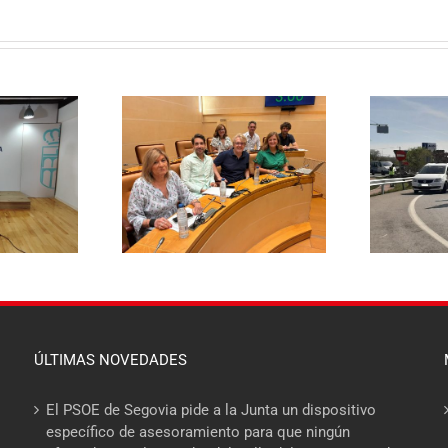
El PSOE pide
aza rebajar un 20%
E
responsabilidades políticas
a de basuras y
20
al PP tras las diligencias
ene el mayor
abiertas a la alcaldesa de La
 fiscal soportado
Lastrilla por un presunto
milias segovianas
incidente con la Guardia Civil
ÚLTIMAS NOVEDADES
El PSOE de Segovia pide a la Junta un dispositivo
específico de asesoramiento para que ningún