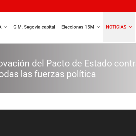
A
G.M. Segovia capital
Elecciones 15M
NOTICIAS
ovación del Pacto de Estado contr
odas las fuerzas política