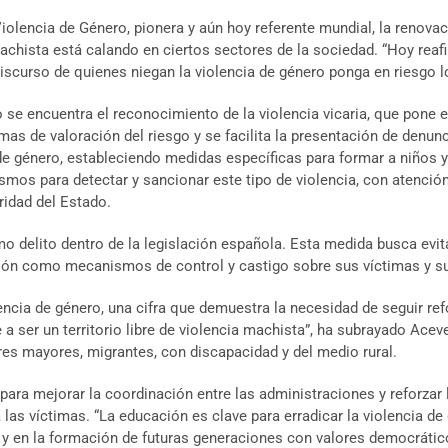
 Violencia de Género, pionera y aún hoy referente mundial, la renov
machista está calando en ciertos sectores de la sociedad. “Hoy re
discurso de quienes niegan la violencia de género ponga en riesgo
 se encuentra el reconocimiento de la violencia vicaria, que pone
emas de valoración del riesgo y se facilita la presentación de denun
de género, estableciendo medidas específicas para formar a niños y
mos para detectar y sancionar este tipo de violencia, con atención i
ridad del Estado.
mo delito dentro de la legislación española. Esta medida busca evi
ción como mecanismos de control y castigo sobre sus víctimas y sus
ncia de género, una cifra que demuestra la necesidad de seguir re
a ser un territorio libre de violencia machista”, ha subrayado Ace
es mayores, migrantes, con discapacidad y del medio rural.
ra mejorar la coordinación entre las administraciones y reforzar 
 las víctimas. “La educación es clave para erradicar la violencia d
ta y en la formación de futuras generaciones con valores democrátic