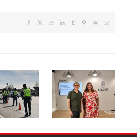
Facebook
X
Reddit
LinkedIn
Tumblr
Pinterest
Vk
Correo
electrónico
El PSOE de Segovia pide a la
l PSOE propone reducir un
Junta un dispositivo
 % la tasa de basuras para
específico de asesoramiento
las viviendas habituales y
para que ningún afectado
hacerla más justa para las
por el incendio del Valle del
familias segovianas
Pirón se quede sin acceder a
las ayudas