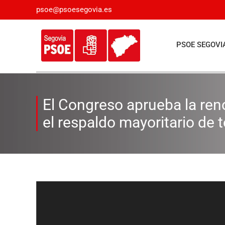
Saltar
psoe@psoesegovia.es
al
contenido
PSOE SEGOVI
El Congreso aprueba la ren
el respaldo mayoritario de t
Ver
imagen
más
grande