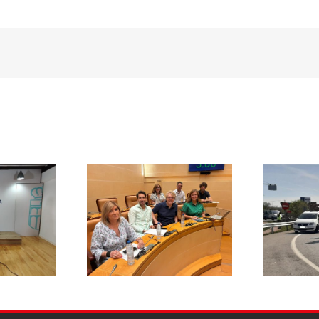
El PSOE pide
aza rebajar un 20%
E
responsabilidades políticas
a de basuras y
20
al PP tras las diligencias
ene el mayor
abiertas a la alcaldesa de La
 fiscal soportado
Lastrilla por un presunto
milias segovianas
incidente con la Guardia Civil