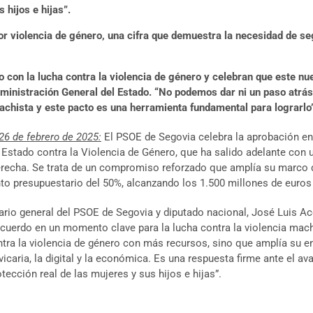
 hijos e hijas”.
r violencia de género, una cifra que demuestra la necesidad de se
con la lucha contra la violencia de género y celebran que este n
nistración General del Estado. “No podemos dar ni un paso atrás en
 machista y este pacto es una herramienta fundamental para lograrlo
26 de febrero de 2025:
El PSOE de Segovia celebra la aprobación en
 Estado contra la Violencia de Género, que ha salido adelante con 
derecha. Se trata de un compromiso reforzado que amplía su marco 
to presupuestario del 50%, alcanzando los 1.500 millones de euros
ario general del PSOE de Segovia y diputado nacional, José Luis Ac
acuerdo en un momento clave para la lucha contra la violencia mach
ntra la violencia de género con más recursos, sino que amplía su e
icaria, la digital y la económica. Es una respuesta firme ante el a
otección real de las mujeres y sus hijos e hijas”.