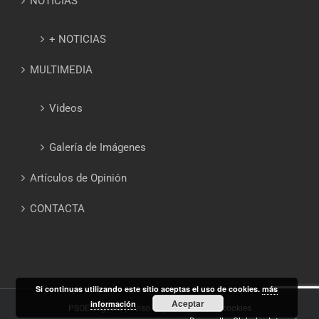
NOTICIAS
+ NOTICIAS
MULTIMEDIA
Videos
Galería de Imágenes
Artículos de Opinión
CONTACTA
Si continuas utilizando este sitio aceptas el uso de cookies.
más
Aceptar
información
PSOE Segovia |
Aviso Legal
|
Política de cookies