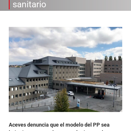
sanitario
Ver
imagen
más
grande
Aceves denuncia que el modelo del PP sea