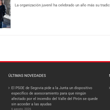
La organización juvenil ha celebrado un año más su tradicio
ÚLTIMAS NOVEDADES
El PSOE de Segovia pide a la Junta un dispositivo
específico de asesoramiento para que ningún
afectado por el incendio del Valle del Pirón se quede
sin acceder a las ayudas
6 agosto, 2026