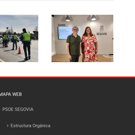
El PSOE de Segovia pide a la
l PSOE propone reducir un
Junta un dispositivo
 % la tasa de basuras para
específico de asesoramiento
las viviendas habituales y
para que ningún afectado
hacerla más justa para las
por el incendio del Valle del
familias segovianas
Pirón se quede sin acceder a
las ayudas
MAPA WEB
PSOE SEGOVIA
Estructura Orgánica