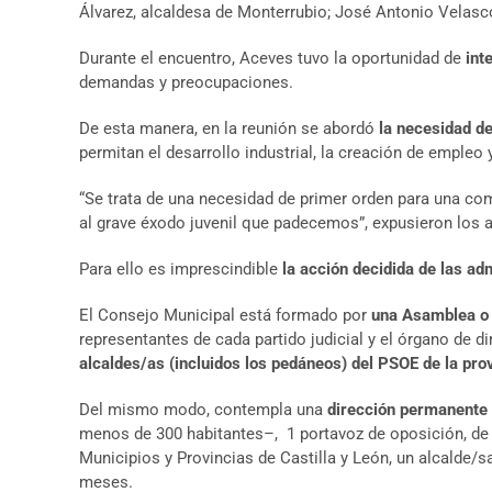
Álvarez, alcaldesa de Monterrubio; José Antonio Velasco
Durante el encuentro, Aceves tuvo la oportunidad de
int
demandas y preocupaciones.
De esta manera, en la reunión se abordó
la necesidad d
permitan el desarrollo industrial, la creación de empleo
“Se trata de una necesidad de primer orden para una c
al grave éxodo juvenil que padecemos”, expusieron los al
Para ello es imprescindible
la acción decidida de las ad
El Consejo Municipal está formado por
una Asamblea o P
representantes de cada partido judicial y el órgano de d
alcaldes/as (incluidos los pedáneos) del PSOE de la pro
Del mismo modo, contempla una
dirección permanente
menos de 300 habitantes–, 1 portavoz de oposición, de c
Municipios y Provincias de Castilla y León, un alcalde/s
meses.