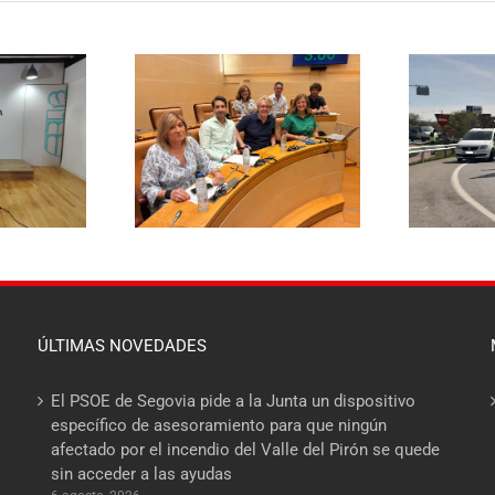
El PSOE pide
aza rebajar un 20%
E
responsabilidades políticas
a de basuras y
20
al PP tras las diligencias
ene el mayor
abiertas a la alcaldesa de La
 fiscal soportado
Lastrilla por un presunto
milias segovianas
incidente con la Guardia Civil
ÚLTIMAS NOVEDADES
El PSOE de Segovia pide a la Junta un dispositivo
específico de asesoramiento para que ningún
afectado por el incendio del Valle del Pirón se quede
sin acceder a las ayudas