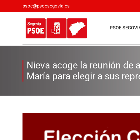
Saltar
psoe@psoesegovia.es
al
contenido
PSOE SEGOVI
Nieva acoge la reunión de a
María para elegir a sus re
Ver
imagen
más
grande