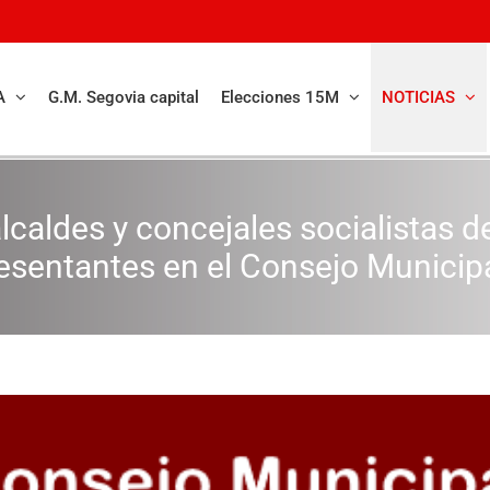
A
G.M. Segovia capital
Elecciones 15M
NOTICIAS
lcaldes y concejales socialistas de
presentantes en el Consejo Municip