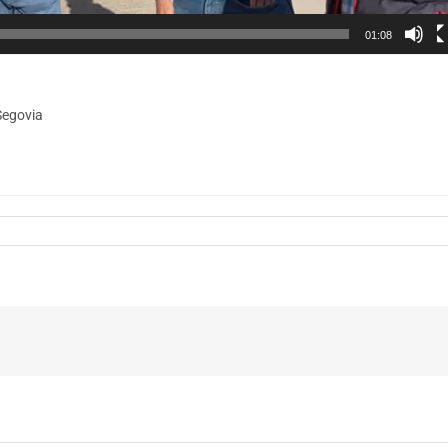
01:08
Segovia