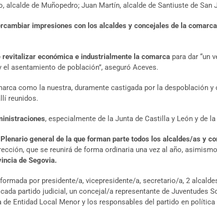
, alcalde de Muñopedro; Juan Martín, alcalde de Santiuste de San 
ercambiar impresiones con los alcaldes y concejales de la comarca
e revitalizar económica e industrialmente la comarca
para dar “un 
 y el asentamiento de población”, aseguró Aceves.
omarca como la nuestra, duramente castigada por la despoblación 
lí reunidos.
ministraciones
, especialmente de la Junta de Castilla y León y de l
lenario general de la que forman parte todos los alcaldes/as y co
irección, que se reunirá de forma ordinaria una vez al año, asimism
vincia de Segovia.
formada por presidente/a, vicepresidente/a, secretario/a, 2 alcalde
ada partido judicial, un concejal/a representante de Juventudes Soc
a de Entidad Local Menor y los responsables del partido en política