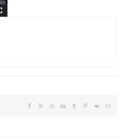
Facebook
X
Reddit
LinkedIn
Tumblr
Pinterest
Vk
Correo
electrónico