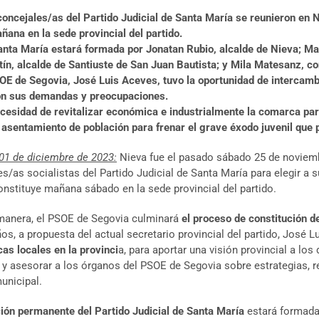
ncejales/as del Partido Judicial de Santa María se reunieron en N
ana en la sede provincial del partido.
Santa María estará formada por Jonatan Rubio, alcalde de Nieva; Ma
ín, alcalde de Santiuste de San Juan Bautista; y Mila Matesanz, co
SOE de Segovia, José Luis Aceves, tuvo la oportunidad de intercamb
on sus demandas y preocupaciones.
esidad de revitalizar económica e industrialmente la comarca par
 el asentamiento de población para frenar el grave éxodo juvenil qu
 01 de diciembre de 2023:
Nieva fue el pasado sábado 25 de noviembr
s/as socialistas del Partido Judicial de Santa María para elegir a
onstituye mañana sábado en la sede provincial del partido.
manera, el PSOE de Segovia culminará
el proceso de constitución d
os, a propuesta del actual secretario provincial del partido, José
icas locales en la provinci
a, para aportar una visión provincial a lo
 y asesorar a los órganos del PSOE de Segovia sobre estrategias, r
unicipal.
ión permanente del Partido Judicial de Santa María
estará formada