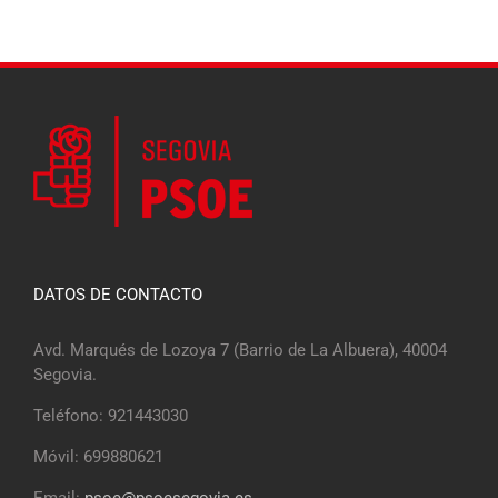
DATOS DE CONTACTO
Avd. Marqués de Lozoya 7 (Barrio de La Albuera), 40004
Segovia.
Teléfono: 921443030
Móvil: 699880621