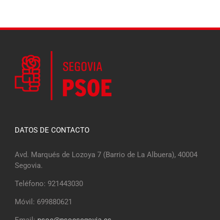
DATOS DE CONTACTO
Avd. Marqués de Lozoya 7 (Barrio de La Albuera), 40004
Segovia.
Teléfono: 921443030
Móvil: 699880621