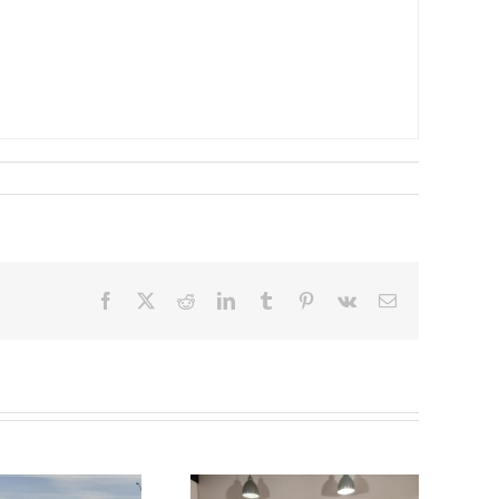
Facebook
X
Reddit
LinkedIn
Tumblr
Pinterest
Vk
Correo
electrónico