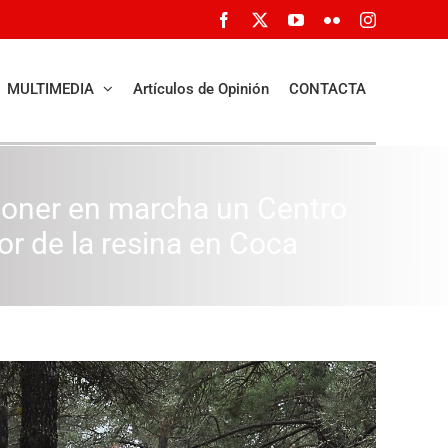
Facebook
X
YouTube
Flickr
Instagram
MULTIMEDIA
Artículos de Opinión
CONTACTA
 poner en marcha un Centro
or de la resina en Coca