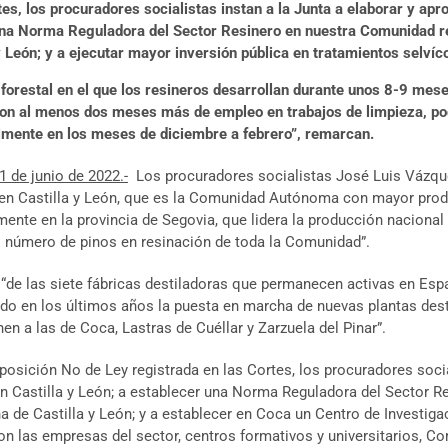
es, los procuradores socialistas instan a la Junta a elaborar y ap
 una Norma Reguladora del Sector Resinero en nuestra Comunidad r
y León; y a ejecutar mayor inversión pública en tratamientos selvíc
forestal en el que los resineros desarrollan durante unos 8-9 meses
n al menos dos meses más de empleo en trabajos de limpieza, podas
almente en los meses de diciembre a febrero”, remarcan.
1 de junio de 2022.-
Los procuradores socialistas José Luis Vázque
 en Castilla y León, que es la Comunidad Autónoma con mayor pro
ente en la provincia de Segovia, que lidera la producción nacional 
l número de pinos en resinación de toda la Comunidad”.
“de las siete fábricas destiladoras que permanecen activas en Espa
do en los últimos años la puesta en marcha de nuevas plantas desti
en a las de Coca, Lastras de Cuéllar y Zarzuela del Pinar”.
posición No de Ley registrada en las Cortes, los procuradores socia
en Castilla y León; a establecer una Norma Reguladora del Sector
a de Castilla y León; y a establecer en Coca un Centro de Investiga
con las empresas del sector, centros formativos y universitarios, C