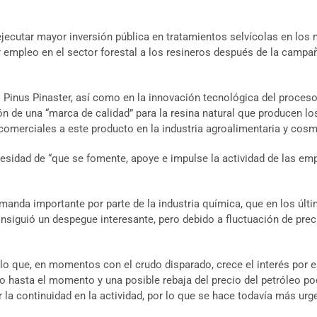
cutar mayor inversión pública en tratamientos selvícolas en los mo
 empleo en el sector forestal a los resineros después de la campaña
el Pinus Pinaster, así como en la innovación tecnológica del proces
ión de una “marca de calidad” para la resina natural que producen lo
as comerciales a este producto en la industria agroalimentaria y cos
esidad de “que se fomente, apoye e impulse la actividad de las em
manda importante por parte de la industria química, que en los últ
consiguió un despegue interesante, pero debido a fluctuación de pr
 lo que, en momentos con el crudo disparado, crece el interés por es
 hasta el momento y una posible rebaja del precio del petróleo podr
r la continuidad en la actividad, por lo que se hace todavía más urg