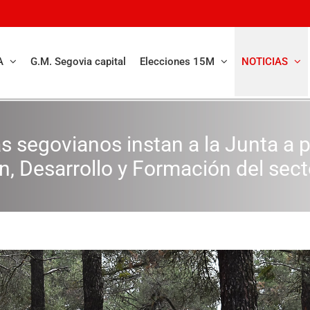
A
G.M. Segovia capital
Elecciones 15M
NOTICIAS
as segovianos instan a la Junta a
n, Desarrollo y Formación del sect