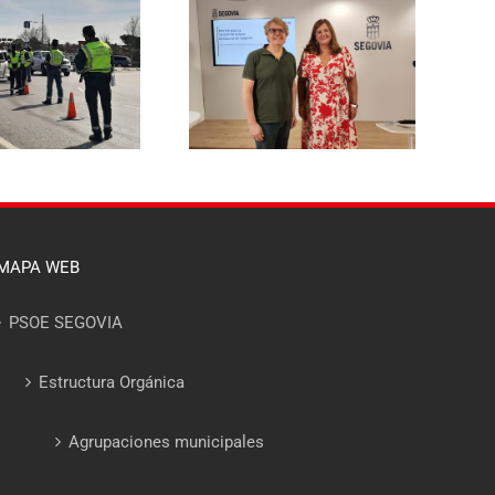
El PSOE de Segovia pide a la
l PSOE propone reducir un
Junta un dispositivo
 % la tasa de basuras para
específico de asesoramiento
las viviendas habituales y
para que ningún afectado
hacerla más justa para las
por el incendio del Valle del
familias segovianas
Pirón se quede sin acceder a
las ayudas
MAPA WEB
PSOE SEGOVIA
Estructura Orgánica
Agrupaciones municipales