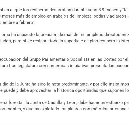
l en el que los resineros desarrollan durante unos 8-9 meses y “la 
eses más de empleo en trabajos de limpieza, podas y aclareos, que
ciembre a febrero”.
noma ha supuesto la creación de más de mil empleos directos en z
os, pero si se resinara toda la superficie de pino resinero existen
ocupación del Grupo Parlamentario Socialista en las Cortes por el p
tura tras legislatura con numerosas iniciativas presentadas busca
ia de la Junta ha sido la nota predominante, y por ello insistimo
ue puede y debe aprovechar la histórica oportunidad que suponen l
ia forestal, la Junta de Castilla y León, debe hacer un esfuerzo pa
 los montes, y que ha explotado los pinares con métodos artesanale