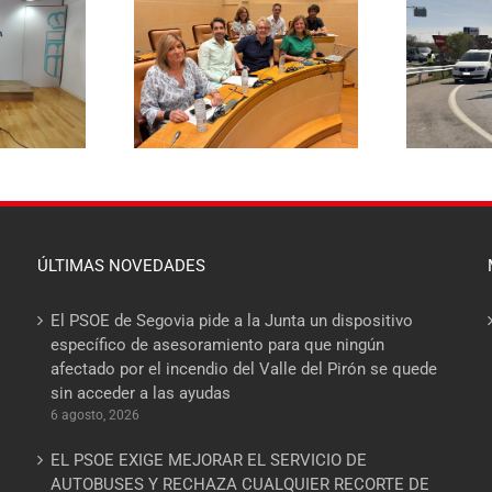
El PSOE pide
aza rebajar un 20%
E
responsabilidades políticas
a de basuras y
20
al PP tras las diligencias
ene el mayor
abiertas a la alcaldesa de La
 fiscal soportado
Lastrilla por un presunto
milias segovianas
incidente con la Guardia Civil
ÚLTIMAS NOVEDADES
El PSOE de Segovia pide a la Junta un dispositivo
específico de asesoramiento para que ningún
afectado por el incendio del Valle del Pirón se quede
sin acceder a las ayudas
6 agosto, 2026
EL PSOE EXIGE MEJORAR EL SERVICIO DE
AUTOBUSES Y RECHAZA CUALQUIER RECORTE DE