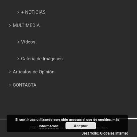
+ NOTICIAS
MULTIMEDIA
Videos
Galería de Imágenes
Artículos de Opinión
CONTACTA
Si continuas utilizando este sitio aceptas el uso de cookies.
más
Aceptar
información
PSOE Segovia |
Aviso Legal
|
Política de cookies
Desarrollo: Globales Internet