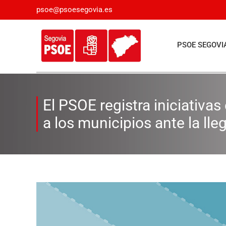
Saltar
psoe@psoesegovia.es
al
contenido
PSOE SEGOVI
El PSOE registra iniciativas
a los municipios ante la lle
Ver
imagen
más
grande