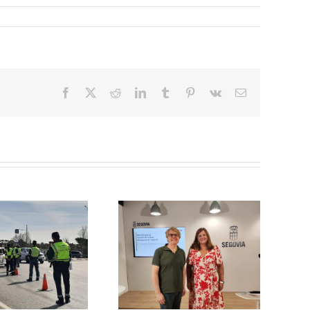
Facebook
X
Reddit
LinkedIn
Tumblr
Pinterest
Vk
Correo
electrónico
El PSOE de Segovia pide a la
l PSOE propone reducir un
Junta un dispositivo
 % la tasa de basuras para
específico de asesoramiento
las viviendas habituales y
para que ningún afectado
hacerla más justa para las
por el incendio del Valle del
familias segovianas
Pirón se quede sin acceder a
las ayudas