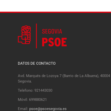
DATOS DE CONTACTO
Avd. Marqués de Lozoya 7 (Barrio de La Albuera), 40004
Segovia.
Teléfono: 921443030
Móvil: 699880621
Email:
psoe@psoesegovia.es