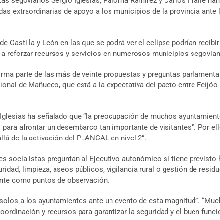
as segovianos Sergio Iglesias, Paloma Ramírez y Carlos Fraile han 
das extraordinarias de apoyo a los municipios de la provincia ante 
 Castilla y León en las que se podrá ver el eclipse podrían recibir
 a reforzar recursos y servicios en numerosos municipios segovia
 forma parte de las más de veinte propuestas y preguntas parlament
ucional de Mañueco, que está a la expectativa del pacto entre Feijóo
o Iglesias ha señalado que “la preocupación de muchos ayuntamien
 para afrontar un desembarco tan importante de visitantes”. Por el
lá de la activación del PLANCAL en nivel 2”.
es socialistas preguntan al Ejecutivo autonómico si tiene previsto 
idad, limpieza, aseos públicos, vigilancia rural o gestión de resi
ente como puntos de observación.
solos a los ayuntamientos ante un evento de esta magnitud”. “Muc
coordinación y recursos para garantizar la seguridad y el buen func