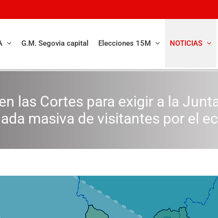
A
G.M. Segovia capital
Elecciones 15M
NOTICIAS
 en las Cortes para exigir a la Jun
gada masiva de visitantes por el ec