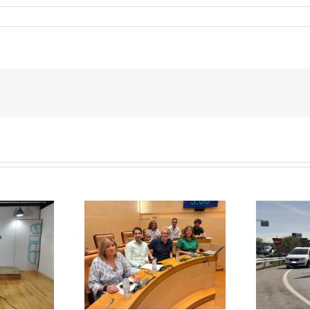
El PSOE pide
aza rebajar un 20%
E
responsabilidades políticas
a de basuras y
20
al PP tras las diligencias
ene el mayor
abiertas a la alcaldesa de La
 fiscal soportado
Lastrilla por un presunto
milias segovianas
incidente con la Guardia Civil