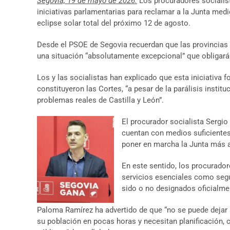
Segovia, 19 de mayo de 2026:
Los procuradores socialist
iniciativas parlamentarias para reclamar a la Junta medi
eclipse solar total del próximo 12 de agosto.
Desde el PSOE de Segovia recuerdan que las provincias de
una situación “absolutamente excepcional” que obligará
Los y las socialistas han explicado que esta iniciativa
constituyeron las Cortes, “a pesar de la parálisis instit
problemas reales de Castilla y León”.
El procurador socialista Sergi
cuentan con medios suficientes
poner en marcha la Junta más al
En este sentido, los procurador
servicios esenciales como segur
sido o no designados oficialm
Paloma Ramírez ha advertido de que “no se puede dejar 
su población en pocas horas y necesitan planificación, 