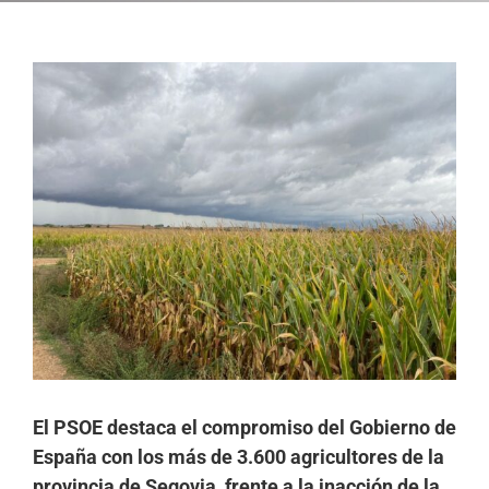
Ver
imagen
más
grande
El PSOE destaca el compromiso del Gobierno de
España con los más de 3.600 agricultores de la
provincia de Segovia, frente a la inacción de la