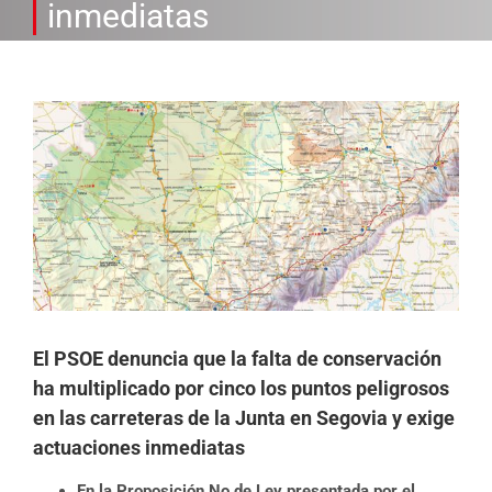
inmediatas
Ver
imagen
más
grande
El PSOE denuncia que la falta de conservación
ha multiplicado por cinco los puntos peligrosos
en las carreteras de la Junta en Segovia y exige
actuaciones inmediatas
En la Proposición No de Ley presentada por el