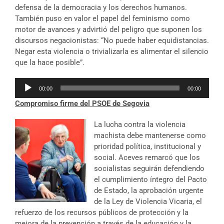
defensa de la democracia y los derechos humanos.
También puso en valor el papel del feminismo como
motor de avances y advirtió del peligro que suponen los
discursos negacionistas: “No puede haber equidistancias.
Negar esta violencia o trivializarla es alimentar el silencio
que la hace posible”.
Reproductor
00:00
00:00
de
Compromiso firme del PSOE de Segovia
audio
La lucha contra la violencia
machista debe mantenerse como
prioridad política, institucional y
social. Aceves remarcó que los
socialistas seguirán defendiendo
el cumplimiento íntegro del Pacto
de Estado, la aprobación urgente
de la Ley de Violencia Vicaria, el
refuerzo de los recursos públicos de protección y la
mejora de la prevención a través de la educación y la