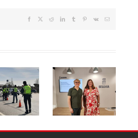
Facebook
X
Reddit
LinkedIn
Tumblr
Pinterest
Vk
Correo
electrónico
El PSOE de Segovia pide a la
l PSOE propone reducir un
Junta un dispositivo
 % la tasa de basuras para
específico de asesoramiento
las viviendas habituales y
para que ningún afectado
hacerla más justa para las
por el incendio del Valle del
familias segovianas
Pirón se quede sin acceder a
las ayudas