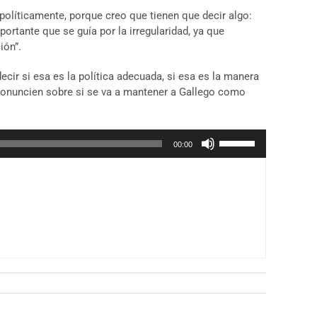
políticamente, porque creo que tienen que decir algo:
ortante que se guía por la irregularidad, ya que
ión”.
ecir si esa es la política adecuada, si esa es la manera
pronuncien sobre si se va a mantener a Gallego como
Utiliza
00:00
las
teclas
de
flecha
arriba/abajo
para
aumentar
o
disminuir
el
volumen.