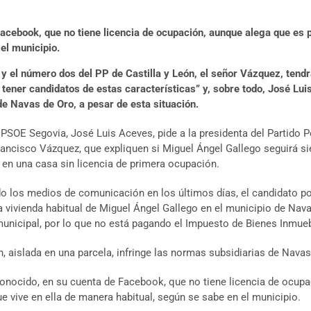
Facebook, que no tiene licencia de ocupación, aunque alega que es 
el municipio.
y el número dos del PP de Castilla y León, el señor Vázquez, tendrá
ener candidatos de estas características” y, sobre todo, José Lui
e Navas de Oro, a pesar de esta situación.
 PSOE Segovia, José Luis Aceves, pide a la presidenta del Partido P
Francisco Vázquez, que expliquen si Miguel Ángel Gallego seguirá si
 en una casa sin licencia de primera ocupación.
o los medios de comunicación en los últimos días, el candidato p
 la vivienda habitual de Miguel Ángel Gallego en el municipio de Na
 municipal, por lo que no está pagando el Impuesto de Bienes Inmuebl
, aislada en una parcela, infringe las normas subsidiarias de Nava
conocido, en su cuenta de Facebook, que no tiene licencia de ocup
e vive en ella de manera habitual, según se sabe en el municipio.