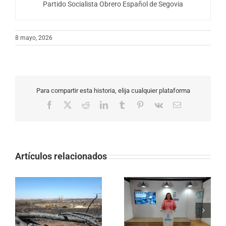
Partido Socialista Obrero Español de Segovia
8 mayo, 2026
Para compartir esta historia, elija cualquier plataforma
Facebook
X
Reddit
LinkedIn
Tumblr
Pinterest
Vk
Correo
electrónico
Artículos relacionados
EL PSOE EXIGE
El PP rechaza rebajar
MEJORAR EL SERVICIO
o
un 20% la tasa de
DE AUTOBUSES Y
ra
basuras y mantiene el
RECHAZA CUALQUIER
o
mayor incremento