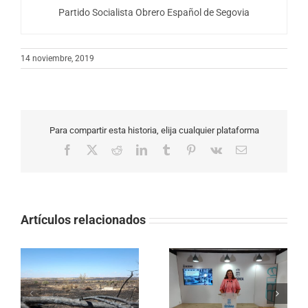
Partido Socialista Obrero Español de Segovia
14 noviembre, 2019
Para compartir esta historia, elija cualquier plataforma
Facebook
X
Reddit
LinkedIn
Tumblr
Pinterest
Vk
Correo
electrónico
Artículos relacionados
EL PSOE EXIGE
El PP rechaza rebajar
MEJORAR EL SERVICIO
o
un 20% la tasa de
DE AUTOBUSES Y
ra
basuras y mantiene el