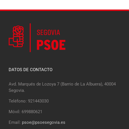
DATOS DE CONTACTO
Avd. Marqués de Lozoya 7 (Barrio de La Albuera), 40004
Segovia.
Teléfono: 921443030
Móvil: 699880621
Email:
psoe@psoesegovia.es