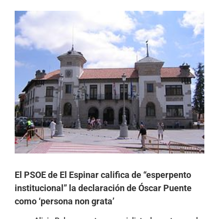
Ver
imagen
más
grande
El PSOE de El Espinar califica de “esperpento
institucional” la declaración de Óscar Puente
como ‘persona non grata’