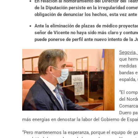
En relación al nombramiento del Director del Teat
de la Diputación persiste en la irregularidad co
obligación de denunciar los hechos, esta vez ante 
Ante la eliminación de plazas de médico proyecta
señor de Vicente no haya sido más claro y contund
puede ponerse de perfil ante nuevo intento de la J
Segovia, 
que hemo
medidas e
bandas en
espalda, 
“El comp
del Nord
Comarcal
Duero pa
más energías en denostar la labor del Gobierno de Espa
“Pero mantenemos la esperanza, porque el equipo de gobi