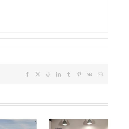
Facebook
X
Reddit
LinkedIn
Tumblr
Pinterest
Vk
Correo
electrónico