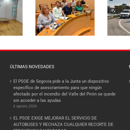
El PSOE pide
aza rebajar un 20%
E
responsabilidades políticas
a de basuras y
20
al PP tras las diligencias
ene el mayor
abiertas a la alcaldesa de La
 fiscal soportado
Lastrilla por un presunto
milias segovianas
incidente con la Guardia Civil
ÚLTIMAS NOVEDADES
El PSOE de Segovia pide a la Junta un dispositivo
específico de asesoramiento para que ningún
afectado por el incendio del Valle del Pirón se quede
sin acceder a las ayudas
6 agosto, 2026
EL PSOE EXIGE MEJORAR EL SERVICIO DE
AUTOBUSES Y RECHAZA CUALQUIER RECORTE DE