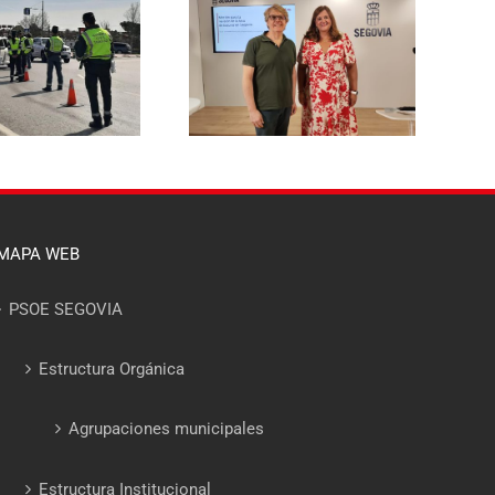
El PSOE de Segovia pide a la
l PSOE propone reducir un
Junta un dispositivo
 % la tasa de basuras para
específico de asesoramiento
las viviendas habituales y
para que ningún afectado
hacerla más justa para las
por el incendio del Valle del
familias segovianas
Pirón se quede sin acceder a
las ayudas
MAPA WEB
PSOE SEGOVIA
Estructura Orgánica
Agrupaciones municipales
Estructura Institucional