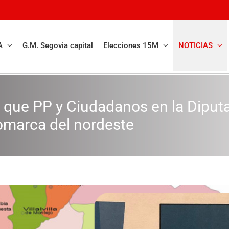
A
G.M. Segovia capital
Elecciones 15M
NOTICIAS
a que PP y Ciudadanos en la Diputa
 comarca del nordeste