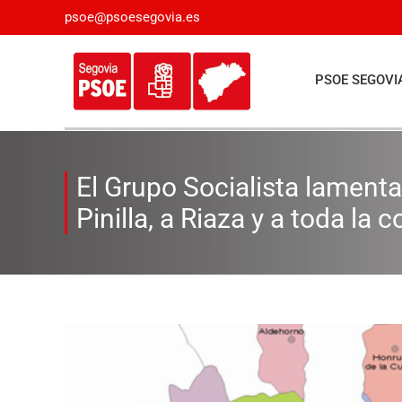
Saltar
psoe@psoesegovia.es
al
contenido
PSOE SEGOVI
El Grupo Socialista lament
Pinilla, a Riaza y a toda la
Ver
imagen
más
grande