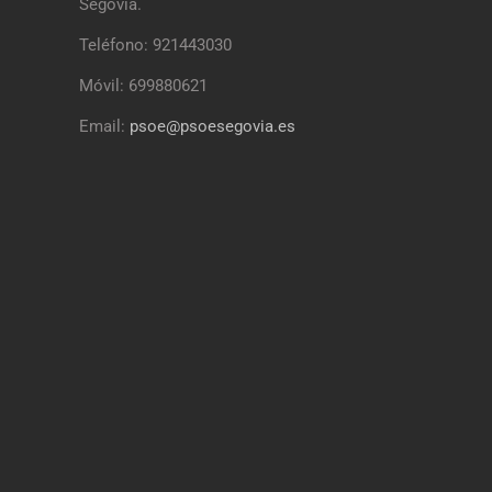
Segovia.
Teléfono: 921443030
Móvil: 699880621
Email:
psoe@psoesegovia.es