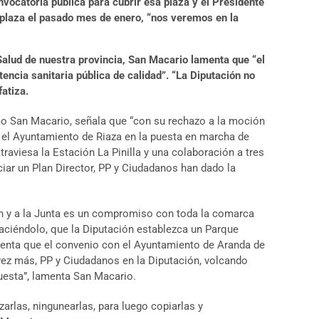
vocatoria pública para cubrir esa plaza y el Presidente
 plaza el pasado mes de enero, “nos veremos en la
Salud de nuestra provincia, San Macario lamenta que “el
ncia sanitaria pública de calidad”. “La Diputación no
atiza.
mo San Macario, señala que “con su rechazo a la moción
 el Ayuntamiento de Riaza en la puesta en marcha de
traviesa la Estación La Pinilla y una colaboración a tres
nciar un Plan Director, PP y Ciudadanos han dado la
n y a la Junta es un compromiso con toda la comarca
ciéndolo, que la Diputación establezca un Parque
enta que el convenio con el Ayuntamiento de Aranda de
 vez más, PP y Ciudadanos en la Diputación, volcando
uesta”, lamenta San Macario.
rlas, ningunearlas, para luego copiarlas y