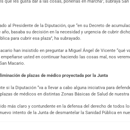
s que les gusta dar a las cosas, ponerlas en marcha”, subraya San
dado al Presidente de la Diputación, que “en su Decreto de acumul
te año, basaba su decisión en la necesidad y urgencia de cubrir d
lica para cubrir esa plaza”, ha subrayado.
acario han insistido en preguntar a Miguel Ángel de Vicente “qué va 
De empeñarse usted en continuar haciendo las cosas mal, nos veremo
 San Macario.
 eliminación de plazas de médico proyectada por la Junta
te si la Diputación “va a llevar a cabo alguna iniciativa para defen
plazas de médicos en distintas Zonas Básicas de Salud de nuestra 
ido más claro y contundente en la defensa del derecho de todos los
 nuevo intento de la Junta de desmantelar la Sanidad Pública en nues