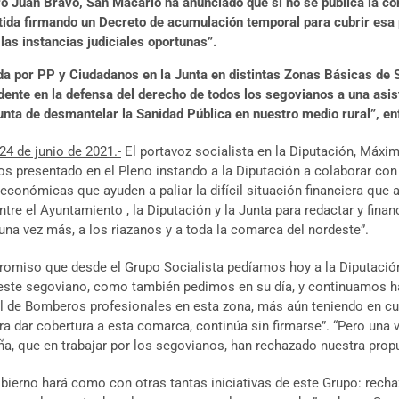
ro Juan Bravo, San Macario ha anunciado que si no se publica la con
metida firmando un Decreto de acumulación temporal para cubrir esa
las instancias judiciales oportunas”.
da por PP y Ciudadanos en la Junta en distintas Zonas Básicas de 
ente en la defensa del derecho de todos los segovianos a una asiste
unta de desmantelar la Sanidad Pública en nuestro medio rural”, enf
24 de junio de 2021.-
El portavoz socialista en la Diputación, Máxi
s presentado en el Pleno instando a la Diputación a colaborar con
conómicas que ayuden a paliar la difícil situación financiera que a
tre el Ayuntamiento , la Diputación y la Junta para redactar y fina
una vez más, a los riazanos y a toda la comarca del nordeste”.
romiso que desde el Grupo Socialista pedíamos hoy a la Diputació
este segoviano, como también pedimos en su día, y continuamos ha
 de Bomberos profesionales en esta zona, más aún teniendo en cu
ra dar cobertura a esta comarca, continúa sin firmarse”. “Pero una
ña, que en trabajar por los segovianos, han rechazado nuestra prop
erno hará como con otras tantas iniciativas de este Grupo: rechaza