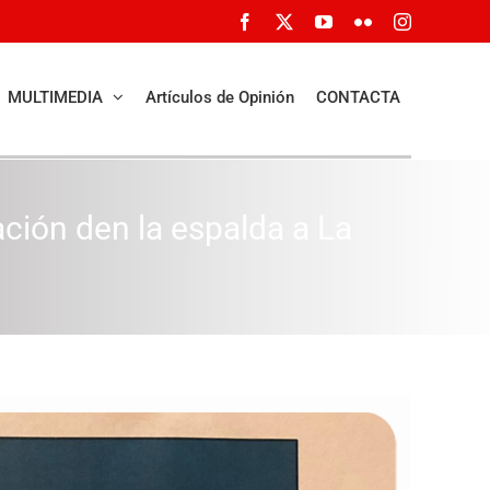
Facebook
X
YouTube
Flickr
Instagram
MULTIMEDIA
Artículos de Opinión
CONTACTA
ción den la espalda a La