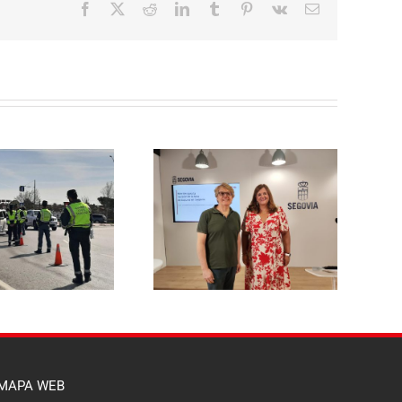
Facebook
X
Reddit
LinkedIn
Tumblr
Pinterest
Vk
Correo
electrónico
El PSOE de Segovia pide a la
l PSOE propone reducir un
Junta un dispositivo
 % la tasa de basuras para
específico de asesoramiento
las viviendas habituales y
para que ningún afectado
hacerla más justa para las
por el incendio del Valle del
familias segovianas
Pirón se quede sin acceder a
las ayudas
MAPA WEB