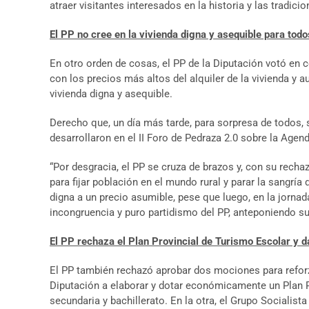
atraer visitantes interesados en la historia y las tradicio
El PP no cree en la vivienda digna y asequible para todo
En otro orden de cosas, el PP de la Diputación votó en 
con los precios más altos del alquiler de la vivienda y 
vivienda digna y asequible.
Derecho que, un día más tarde, para sorpresa de todos,
desarrollaron en el II Foro de Pedraza 2.0 sobre la Agen
“Por desgracia, el PP se cruza de brazos y, con su rec
para fijar población en el mundo rural y parar la sangría
digna a un precio asumible, pese que luego, en la jorna
incongruencia y puro partidismo del PP, anteponiendo sus
El PP rechaza el Plan Provincial de Turismo Escolar y 
El PP también rechazó aprobar dos mociones para reforzar
Diputación a elaborar y dotar económicamente un Plan Pr
secundaria y bachillerato. En la otra, el Grupo Socialist