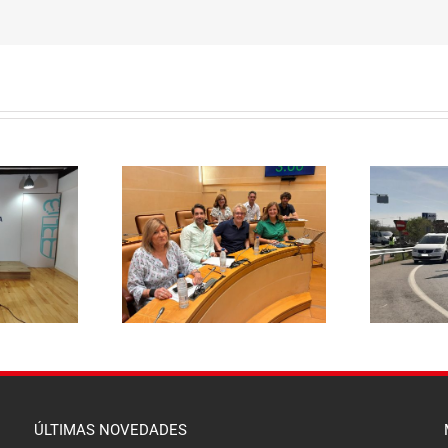
El PSOE pide
aza rebajar un 20%
E
responsabilidades políticas
a de basuras y
20
al PP tras las diligencias
ene el mayor
abiertas a la alcaldesa de La
 fiscal soportado
Lastrilla por un presunto
milias segovianas
incidente con la Guardia Civil
ÚLTIMAS NOVEDADES