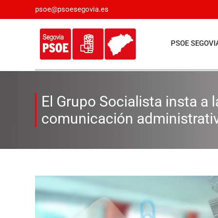
Saltar
psoe@psoesegovia.es
al
contenido
PSOE SEGOVI
El Grupo Socialista insta a 
comunicación administrati
Ver
imagen
más
grande