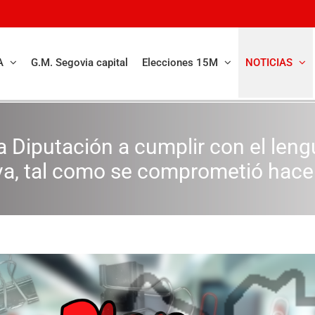
A
G.M. Segovia capital
Elecciones 15M
NOTICIAS
la Diputación a cumplir con el leng
va, tal como se comprometió hace