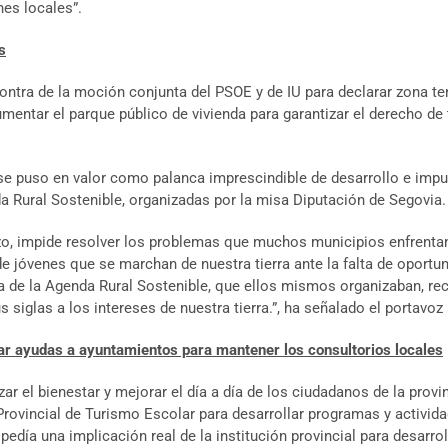
nes locales”.
s
contra de la moción conjunta del PSOE y de IU para declarar zona te
aumentar el parque público de vivienda para garantizar el derecho 
 se puso en valor como palanca imprescindible de desarrollo e impu
da Rural Sostenible, organizadas por la misa Diputación de Segovia.
hazo, impide resolver los problemas que muchos municipios enfrent
 de jóvenes que se marchan de nuestra tierra ante la falta de oportu
da de la Agenda Rural Sostenible, que ellos mismos organizaban, re
 siglas a los intereses de nuestra tierra.”, ha señalado el portav
dar ayudas a ayuntamientos para mantener los consultorios locales
 el bienestar y mejorar el día a día de los ciudadanos de la provin
ovincial de Turismo Escolar para desarrollar programas y actividade
a pedía una implicación real de la institución provincial para desarr