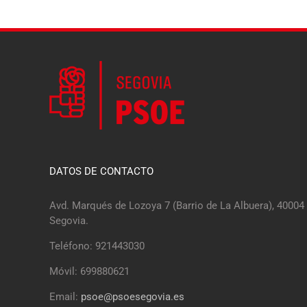
DATOS DE CONTACTO
Avd. Marqués de Lozoya 7 (Barrio de La Albuera), 40004
Segovia.
Teléfono: 921443030
Móvil: 699880621
Email:
psoe@psoesegovia.es