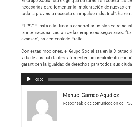
El Grupo Socialista exige que se tomen en cuenta las áre
necesarias para fomentar la implantación de nuevas em
toda la provincia necesita un impulso industrial”, ha rem
El PSOE insta a la Junta a desarrollar un plan de reindus
la internacionalización de las empresas segovianas. “E
avanzan”, ha sentenciado Fraile.
Con estas mociones, el Grupo Socialista en la Diputació
vida de sus habitantes y fomenten un crecimiento econó
garanticen la igualdad de derechos para todos sus ciud
Reproductor
00:00
de
audio
Manuel Garrido Agudiez
Responsable de comunicación del PSO