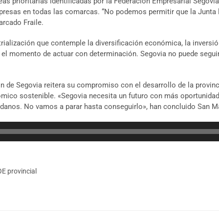
as prioritarias identificadas por la Federación Empresarial Segovia
presas en todas las comarcas. “No podemos permitir que la Junta 
arcado Fraile.
trialización que contemple la diversificación económica, la inversión
s el momento de actuar con determinación. Segovia no puede segui
n de Segovia reitera su compromiso con el desarrollo de la provin
mico sostenible. «Segovia necesita un futuro con más oportunidad
adanos. No vamos a parar hasta conseguirlo», han concluido San Mac
E provincial