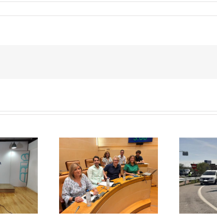
El PSOE pide
aza rebajar un 20%
E
responsabilidades políticas
a de basuras y
20
al PP tras las diligencias
ene el mayor
abiertas a la alcaldesa de La
 fiscal soportado
Lastrilla por un presunto
milias segovianas
incidente con la Guardia Civil