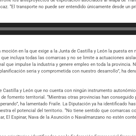
arrolle los anteproyectos de explotación asociados al Mapa de Tra
 eficaz. “El transporte no puede ser entendido únicamente desde un 
a moción en la que exige a la Junta de Castilla y León la puesta en
a, que incluya todas las comarcas y no se limite a actuaciones aisla
real que impulse la industria y genere empleo en toda la provincia. 
anificación seria y comprometida con nuestro desarrollo”, ha den
 de Castilla y León que no cuenta con ningún instrumento autonómic
s de fomento territorial. “Mientras otras provincias han conseguido
sperando”, ha lamentado Fraile. La Diputación ya ha identificado has
uestra el potencial del territorio. “No tiene sentido que comarcas 
ar, El Espinar, Nava de la Asunción o Navalmanzano no estén contemp