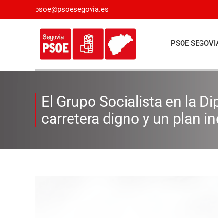
Saltar
psoe@psoesegovia.es
al
contenido
PSOE SEGOVI
El Grupo Socialista en la D
carretera digno y un plan in
Ver
imagen
más
grande