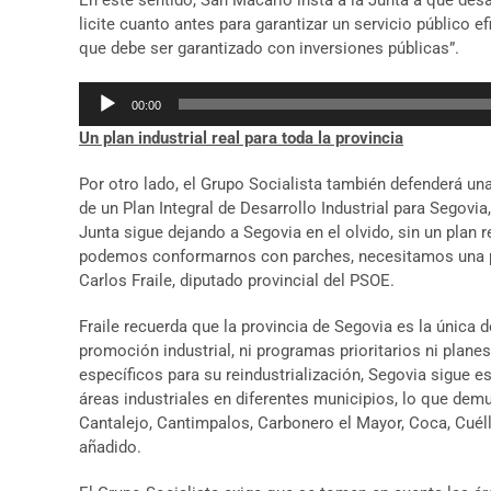
En este sentido, San Macario insta a la Junta a que des
licite cuanto antes para garantizar un servicio público
que debe ser garantizado con inversiones públicas”.
Reproductor
00:00
de
Un plan industrial real para toda la provincia
audio
Por otro lado, el Grupo Socialista también defenderá un
de un Plan Integral de Desarrollo Industrial para Segovi
Junta sigue dejando a Segovia en el olvido, sin un plan 
podemos conformarnos con parches, necesitamos una pl
Carlos Fraile, diputado provincial del PSOE.
Fraile recuerda que la provincia de Segovia es la única
promoción industrial, ni programas prioritarios ni plane
específicos para su reindustrialización, Segovia sigue e
áreas industriales en diferentes municipios, lo que dem
Cantalejo, Cantimpalos, Carbonero el Mayor, Coca, Cuéll
añadido.