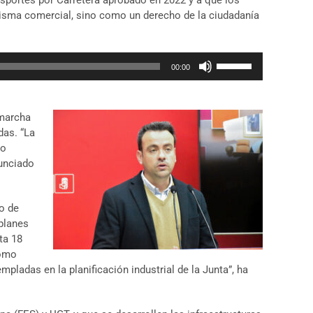
nsportes por Carretera aprobado en 2022 y a que los
prisma comercial, sino como un derecho de la ciudadanía
Utiliza
00:00
las
teclas
de
 marcha
flecha
das. “La
arriba/abajo
No
para
unciado
aumentar
o
disminuir
o de
el
 planes
volumen.
ta 18
como
ladas en la planificación industrial de la Junta”, ha