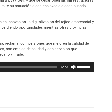
na (FES) y UGT, y que se desarrollen las infraestructuras
limite su actuación a dos enclaves aislados cuando
 en innovación, la digitalización del tejido empresarial y
r perdiendo oportunidades mientras otras provincias
cia, reclamando inversiones que mejoren la calidad de
es, con empleo de calidad y con servicios que
ario y Fraile.
Utiliza
00:00
las
teclas
de
flecha
arriba/abajo
para
aumentar
o