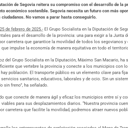
utación de Segovia reitera su compromiso con el desarrollo de la p
nto económico sostenible. Segovia necesita un futuro con más opor
s ciudadanos. No vamos a parar hasta conseguirlo.
25 de febrero de 2025.-
El Grupo Socialista en la Diputación de Se
ales para el desarrollo de la provincia: una para exigir a la Junta d
por carretera que garantice la movilidad de todos los segovianos y 
l que impulse la economía de manera equitativa en todo el territorio
voz del Grupo Socialista en la Diputación, Máximo San Macario, ha 
ficiente que vertebre la provincia y conecte a los municipios con lo
 hay población. El transporte público es un elemento clave para fijar
servicios sanitarios, educativos, laborales y de ocio. Sin un sist
 sin freno”, ha señalado.
o que conecte de manera ágil y eficaz los municipios entre sí y c
 viables para sus desplazamientos diarios. “Nuestra provincia cue
por carretera que facilite la movilidad, podremos atraer nuevos pob