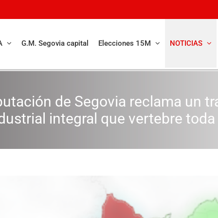
A
G.M. Segovia capital
Elecciones 15M
NOTICIAS
iputación de Segovia reclama un tr
dustrial integral que vertebre toda