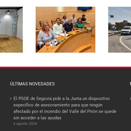
El PSOE pide
aza rebajar un 20%
E
responsabilidades políticas
a de basuras y
20
al PP tras las diligencias
ene el mayor
abiertas a la alcaldesa de La
 fiscal soportado
Lastrilla por un presunto
milias segovianas
incidente con la Guardia Civil
ÚLTIMAS NOVEDADES
El PSOE de Segovia pide a la Junta un dispositivo
específico de asesoramiento para que ningún
afectado por el incendio del Valle del Pirón se quede
sin acceder a las ayudas
6 agosto, 2026