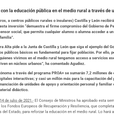
on la educación pública en el medio rural a través de u
s, a centros públicos rurales o insulares) Castilla y León recibirá
esta inversión “demuestra el firme compromiso del Gobierno de Pe
censor social, que permita cualquier alumno o alumna acceder a un
familia”.
 Alta pide a la Junta de Castilla y León que siga el ejemplo del G
os públicos básicos es fundamental para fijar población. Por ello
uienes vivimos en el medio rural tengamos acceso a servicios esen
viven en núcleos urbanos”, ha comentado Agudíez.
tónoma a través del programa PROA+ se sumarán 7,2 millones de eur
gitales interactivas; y casi un millón más para la capacitación del 
inanciación de unidades de apoyo y orientación personal y familiar
aterial didáctico.
14 de julio de 2021.-
El Consejo de Ministros ha aprobado esta sema
e los Fondos Europeos de Recuperación y Resiliencia, que complet
 del Estado, para reforzar la educación en el medio rural. Lo hará a