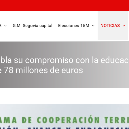
A
G.M. Segovia capital
Elecciones 15M
NOTICIAS
bla su compromiso con la educació
e 78 millones de euros