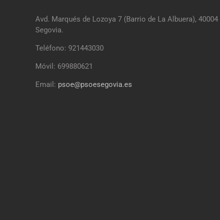
Avd. Marqués de Lozoya 7 (Barrio de La Albuera), 40004
Segovia.
Teléfono: 921443030
Móvil: 699880621
Email:
psoe@psoesegovia.es