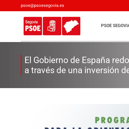
Saltar
psoe@psoesegovia.es
al
contenido
PSOE SEGOVI
El Gobierno de España redo
a través de una inversión d
Ver
imagen
más
grande