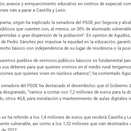
ión, avance y enriquecimiento educativo en centros de especial co
ones irán a parar a Castilla y León.
grama, según ha explicado la senadora del PSOE por Segovia y alca
públicos que cuenten con, al menos, un 30% de alumnado vulnerable,
primidas o gran dispersión de la población”. En opinión de Agudíez
 de Pedro Sánchez por impulsar la equidad en la educación, garanti
echo básico con independencia de su lugar de residencia o la posi
estros pueblos de servicios públicos básicos es fundamental para f
 sus deberes para que quienes vivimos en el medio rural tengamos 
iciones que quienes viven en núcleos urbanos”, ha comentado Agud
 senadora del PSOE ha destacado el desembolso que el Gobierno de 
esgranado, “vamos a contar con 7,2 millones de euros para la dota
o; otros 40,8, para instalación y mantenimiento de aulas digitales i
 se ha referido a los 1,4 millones de euros que recibirá Castilla y 
nte vulnerable, así como a los 1,32 millones que irán destinados a 
 de 2022.