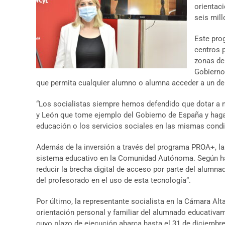
orientac
seis mill
Este pro
centros 
zonas de
Gobierno
que permita cualquier alumno o alumna acceder a un der
“Los socialistas siempre hemos defendido que dotar a nu
y León que tome ejemplo del Gobierno de España y haga
educación o los servicios sociales en las mismas cond
Además de la inversión a través del programa PROA+, la
sistema educativo en la Comunidad Autónoma. Según ha d
reducir la brecha digital de acceso por parte del alumnad
del profesorado en el uso de esta tecnología”.
Por último, la representante socialista en la Cámara Alta
orientación personal y familiar del alumnado educativame
cuyo plazo de ejecución abarca hasta el 31 de diciembre