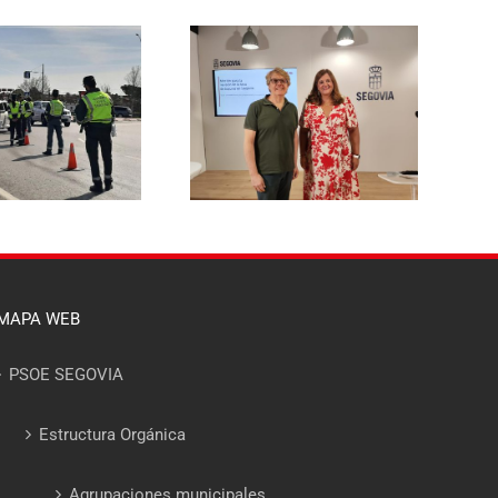
El PSOE de Segovia pide a la
l PSOE propone reducir un
Junta un dispositivo
 % la tasa de basuras para
específico de asesoramiento
las viviendas habituales y
para que ningún afectado
hacerla más justa para las
por el incendio del Valle del
familias segovianas
Pirón se quede sin acceder a
las ayudas
MAPA WEB
PSOE SEGOVIA
Estructura Orgánica
Agrupaciones municipales