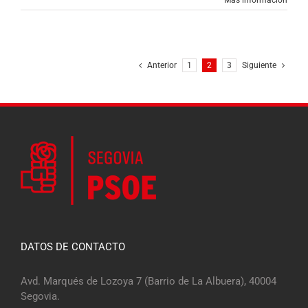
Más información
Anterior
1
2
3
Siguiente
DATOS DE CONTACTO
Avd. Marqués de Lozoya 7 (Barrio de La Albuera), 40004
Segovia.