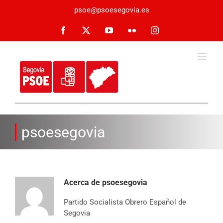
Saltar
psoe@psoesegovia.es
al
contenido
Facebook
X
YouTube
Flickr
Instagram
psoesegovia
Acerca de
psoesegovia
Partido Socialista Obrero Español de
Segovia