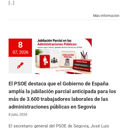
[...]
Más información
E destaca que el
8
 de España amplía
bilación parcial
07, 2026
da para los más de
0 trabajadores
orales de las
raciones públicas
en Segovia
 de los Diputados
El PSOE destaca que el Gobierno de España
icias
Partido
amplía la jubilación parcial anticipada para los
más de 3.600 trabajadores laborales de las
administraciones públicas en Segovia
8 julio, 2026
El secretario general del PSOE de Segovia, José Luis