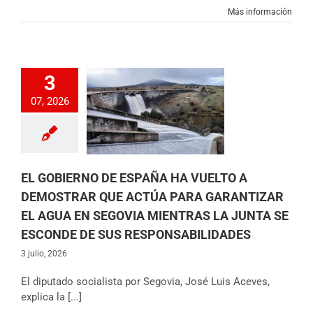
Más información
IERNO DE ESPAÑA
3
TO A DEMOSTRAR
 ACTÚA PARA
07, 2026
IZAR EL AGUA EN
IA MIENTRAS LA
 SE ESCONDE DE
PONSABILIDADES
 de los Diputados
 Castilla y León
EL GOBIERNO DE ESPAÑA HA VUELTO A
icias
Partido
DEMOSTRAR QUE ACTÚA PARA GARANTIZAR
EL AGUA EN SEGOVIA MIENTRAS LA JUNTA SE
ESCONDE DE SUS RESPONSABILIDADES
3 julio, 2026
El diputado socialista por Segovia, José Luis Aceves,
explica la [...]