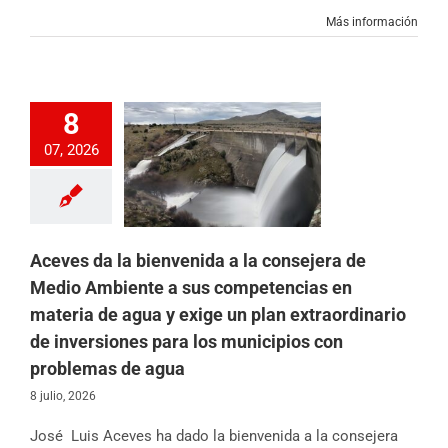
Más información
a la bienvenida a
sejera de Medio
8
biente a sus
07, 2026
ncias en materia
 y exige un plan
raordinario de
siones para los
ios con problemas
de agua
Aceves da la bienvenida a la consejera de
ias
Partido
Sin
categoría
Medio Ambiente a sus competencias en
materia de agua y exige un plan extraordinario
de inversiones para los municipios con
problemas de agua
8 julio, 2026
José Luis Aceves ha dado la bienvenida a la consejera