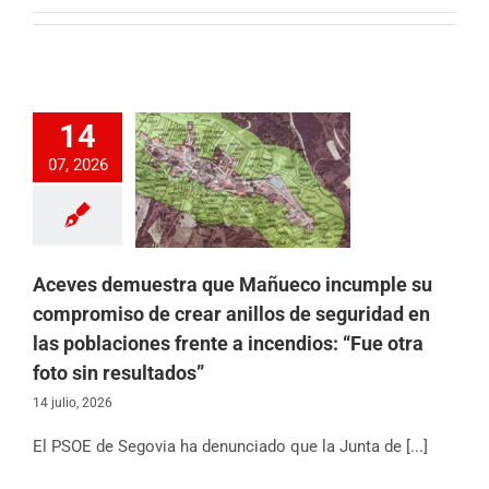
 demuestra que
14
co incumple su
omiso de crear
07, 2026
de seguridad en las
ciones frente a
os: “Fue otra foto
 resultados”
 Castilla y León
ción Provincial
Aceves demuestra que Mañueco incumple su
icias
Partido
compromiso de crear anillos de seguridad en
las poblaciones frente a incendios: “Fue otra
foto sin resultados”
14 julio, 2026
El PSOE de Segovia ha denunciado que la Junta de [...]