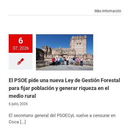
Más información
6
pide una nueva Ley
07, 2026
ión Forestal para
oblación y generar
 en el medio rural
ias
Partido
Sin
categoría
El PSOE pide una nueva Ley de Gestión Forestal
para fijar población y generar riqueza en el
medio rural
6 julio, 2026
El secretario general del PSOECyL vuelve a censurar en
Coca [...]