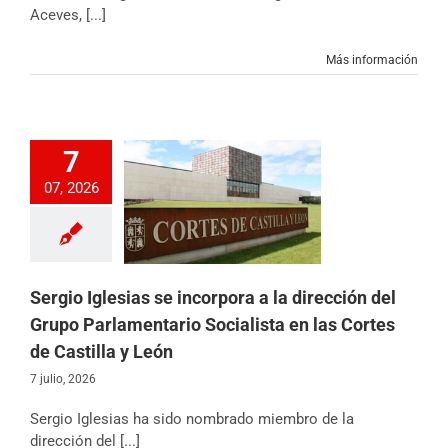
Aceves, [...]
Más información
7
lesias se incorpora
07, 2026
rección del Grupo
ario Socialista en
tes de Castilla y
León
 Castilla y León
icias
Partido
Sergio Iglesias se incorpora a la dirección del
Grupo Parlamentario Socialista en las Cortes
de Castilla y León
7 julio, 2026
Sergio Iglesias ha sido nombrado miembro de la
dirección del [...]