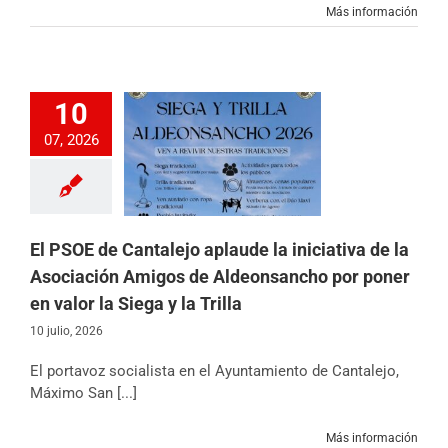
Más información
10
OE de Cantalejo
07, 2026
la iniciativa de la
ación Amigos de
ncho por poner en
a Siega y la Trilla
icias
Partido
El PSOE de Cantalejo aplaude la iniciativa de la
Asociación Amigos de Aldeonsancho por poner
en valor la Siega y la Trilla
10 julio, 2026
El portavoz socialista en el Ayuntamiento de Cantalejo,
Máximo San [...]
Más información