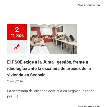
Más información
2
 exige a la Junta
07, 2026
tión, frente a
» ante la escalada
s de la vivienda en
Segovia
ias
Partido
Sin
categoría
El PSOE exige a la Junta «gestión, frente a
ideología» ante la escalada de precios de la
vivienda en Segovia
2 julio, 2026
La secretaria de Vivienda continúa en Segovia la ronda
por [...]