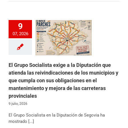
 Socialista exige a
9
ación que atienda
07, 2026
indicaciones de los
ios y que cumpla
obligaciones en el
iento y mejora de
eteras provinciales
ción Provincial
El Grupo Socialista exige a la Diputación que
icias
Partido
atienda las reivindicaciones de los municipios y
que cumpla con sus obligaciones en el
mantenimiento y mejora de las carreteras
provinciales
9 julio, 2026
El Grupo Socialista en la Diputación de Segovia ha
mostrado [...]