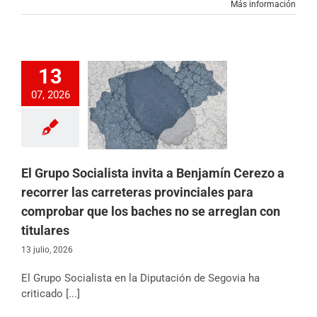
Más información
13
Socialista invita a
 Cerezo a recorrer
07, 2026
eteras provinciales
omprobar que los
o se arreglan con
titulares
ción Provincial
icias
Partido
El Grupo Socialista invita a Benjamín Cerezo a
recorrer las carreteras provinciales para
comprobar que los baches no se arreglan con
titulares
13 julio, 2026
El Grupo Socialista en la Diputación de Segovia ha
criticado [...]