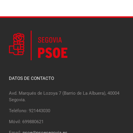
DATOS DE CONTACTO
Avd. Marqués de Lozoya 7 (Barrio de La Albuera), 40004
Segovia.
Teléfono: 921443030
Móvil: 699880621
Email:
psoe@psoesegovia.es